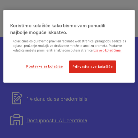
Koristimo kolačiće kako bismo vam ponudili
najbolje moguće iskustvo.
Kolačićima osiguravamo pravilan rad naše web stranice, prilagodbu sadržaja i
oglasa, pružanje značajki za društvene mreže te analizu prometa. Postavke
kolačića možete promijeniti i naknadno putem stranice
Izjave o kolačićima.
Otvorit
Plati na rate
će
Postavke za kolačiće
Prihvatite sve kolačiće
se
modal
Otvorit
Besplatna dostava
s
će
informacijama
se
o
modal
Otvorit
14 dana da se predomisliš
mogućnosti
s
će
plaćanja
informacijama
se
na
o
modal
Otvorit
Dostupnost u A1 centrima
rate
besplatnoj
s
će
dostavi
informacijama
se