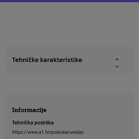
o
modal
pravu
za
na
provjeru
povrat
dostupnosti
u
proizvoda
roku
u
od
A1
14
centrima
dana
Tehničke karakteristike
Informacije
Tehnička podrška
https://www.a1.hr/podrska/uredaji