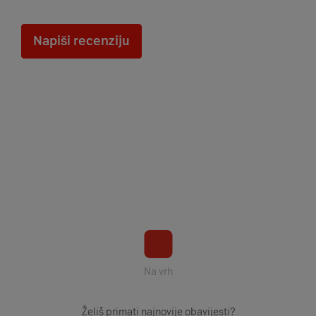
Napiši recenziju
Na vrh
Želiš primati najnovije obavijesti?