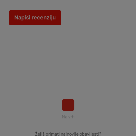
Napiši recenziju
Na vrh
Želiš primati najnovije obavijesti?