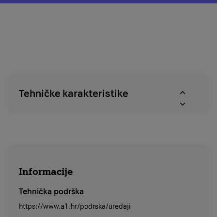
o
modal
pravu
za
na
provjeru
povrat
dostupnosti
u
proizvoda
roku
u
od
A1
14
centrima
dana
Tehničke karakteristike
Informacije
Tehnička podrška
https://www.a1.hr/podrska/uredaji