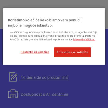
Koristimo kolačiće kako bismo vam ponudili
najbolje moguće iskustvo.
Kolačićima osiguravamo pravilan rad naše web stranice, prilagodbu sadržaja i
oglasa, pružanje značajki za društvene mreže te analizu prometa. Postavke
kolačića možete promijeniti i naknadno putem stranice
Izjave o kolačićima.
Otvorit
Plati na rate
će
Postavke za kolačiće
Prihvatite sve kolačiće
se
modal
Otvorit
Besplatna dostava
s
će
informacijama
se
o
modal
Otvorit
14 dana da se predomisliš
mogućnosti
s
će
plaćanja
informacijama
se
na
o
modal
Otvorit
Dostupnost u A1 centrima
rate
besplatnoj
s
će
dostavi
informacijama
se