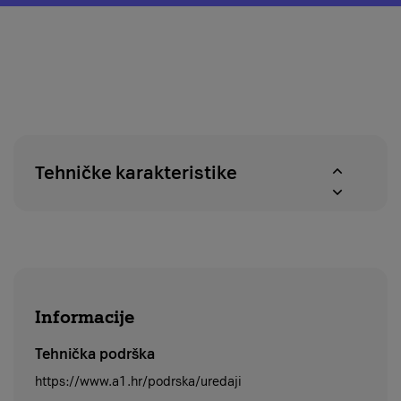
o
modal
pravu
za
na
provjeru
povrat
dostupnosti
u
proizvoda
roku
u
od
A1
14
centrima
dana
Tehničke karakteristike
Informacije
Tehnička podrška
https://www.a1.hr/podrska/uredaji