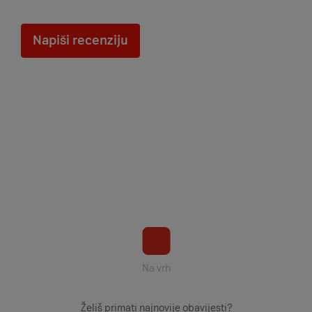
Napiši recenziju
Na vrh
Želiš primati najnovije obavijesti?