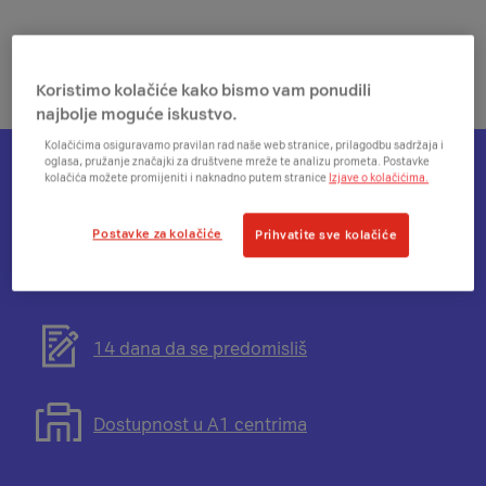
Koristimo kolačiće kako bismo vam ponudili
najbolje moguće iskustvo.
Kolačićima osiguravamo pravilan rad naše web stranice, prilagodbu sadržaja i
oglasa, pružanje značajki za društvene mreže te analizu prometa. Postavke
kolačića možete promijeniti i naknadno putem stranice
Izjave o kolačićima.
Otvorit
Plati na rate
će
Postavke za kolačiće
Prihvatite sve kolačiće
se
modal
Otvorit
Besplatna dostava
s
će
informacijama
se
o
modal
Otvorit
14 dana da se predomisliš
mogućnosti
s
će
plaćanja
informacijama
se
na
o
modal
Otvorit
Dostupnost u A1 centrima
rate
besplatnoj
s
će
dostavi
informacijama
se