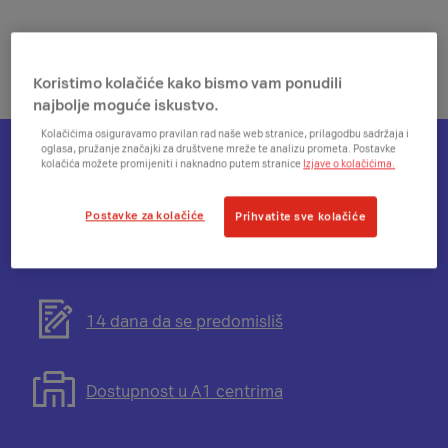
Koristimo kolačiće kako bismo vam ponudili
najbolje moguće iskustvo.
Kolačićima osiguravamo pravilan rad naše web stranice, prilagodbu sadržaja i
oglasa, pružanje značajki za društvene mreže te analizu prometa. Postavke
kolačića možete promijeniti i naknadno putem stranice
Izjave o kolačićima.
Otvorit
Plati na rate
će
Postavke za kolačiće
Prihvatite sve kolačiće
se
modal
Otvorit
Besplatna dostava
s
će
informacijama
se
o
modal
Otvorit
14 dana da se predomisliš
mogućnosti
s
će
plaćanja
informacijama
se
na
o
modal
Otvorit
Dostupnost u A1 centrima
rate
besplatnoj
s
će
dostavi
informacijama
se