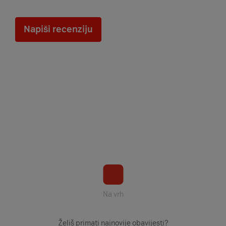
Napiši recenziju
Na vrh
Želiš primati najnovije obavijesti?