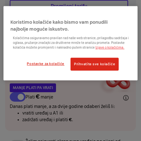
Promijeni tarifu
Koristimo kolačiće kako bismo vam ponudili
najbolje moguće iskustvo.
UREĐAJ
Kolačićima osiguravamo pravilan rad naše web stranice, prilagodbu sadržaja i
oglasa, pružanje značajki za društvene mreže te analizu prometa. Postavke
kolačića možete promijeniti i naknadno putem stranice
Izjave o kolačićima.
€
€
odmah
+
/24mj
Želim uređaj platiti jednokratno ili karticom na
rate i ostvariti dodatnih
€
popusta
Postavke za kolačiće
Prihvatite sve kolačiće
MANJE PLATI PA VRATI
€
Plati
manje
Danas plati manje, a za dvije godine odaberi želiš li:
vratiti uređaj u A1 ili
zadržati uređaj i platiti
€
.