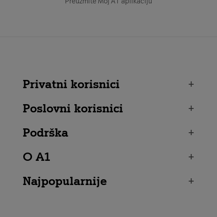
Preuzmite Moj A1 aplikaciju
Privatni korisnici
+
Poslovni korisnici
+
Podrška
+
O A1
+
Najpopularnije
+