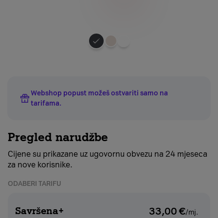
Odaberite
boju
uređaja
Webshop popust možeš ostvariti samo na
tarifama
.
Pregled narudžbe
Cijene su prikazane uz ugovornu obvezu na 24 mjeseca
za nove korisnike.
ODABERI TARIFU
Savršena+
33,00
€
/mj.