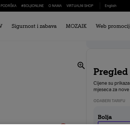
PODRŠKA
#
BOLJIONLINE
O NAMA
VIRTUALNI SHOP
English
V
Sigurnost i zabava
MOZAIK
Web promocij
 5G crni
Webshop popust
Pregled
Cijene su prikaz
mjeseca za nove 
ODABERI TARIFU
Bolja