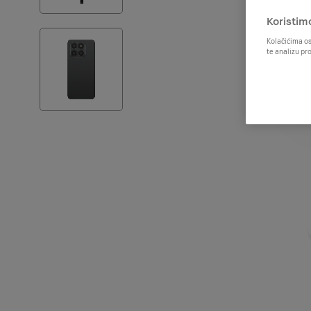
Koristim
Kolačićima os
te analizu pr