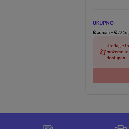
UKUPNO
€
€
odmah +
/24mj
Uređaj je t
možemo te 
dostupan.