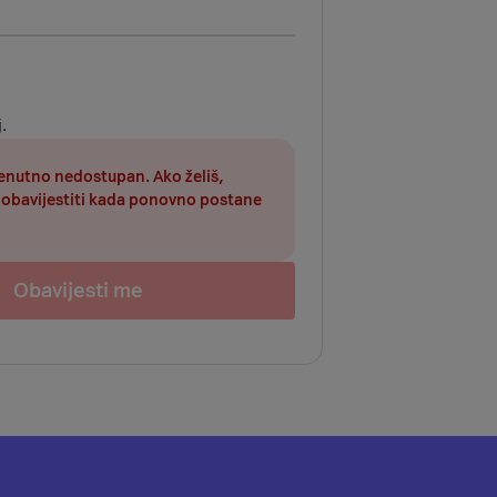
.
renutno nedostupan. Ako želiš,
obavijestiti kada ponovno postane
Obavijesti me