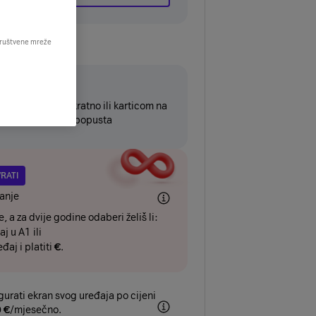
 društvene mreže
4mj
đaj platiti jednokratno ili karticom na
tvariti dodatnih
€
popusta
VRATI
anje
, a za dvije godine odaberi želiš li:
aj u A1 ili
eđaj i platiti
€
.
gurati ekran svog uređaja po cijeni
0
€
/mjesečno.