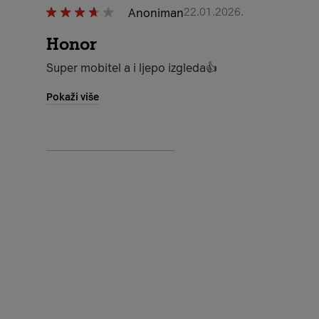
Anoniman
22.01.2026.
Honor
Super mobitel a i ljepo izgleda👍
Pokaži više