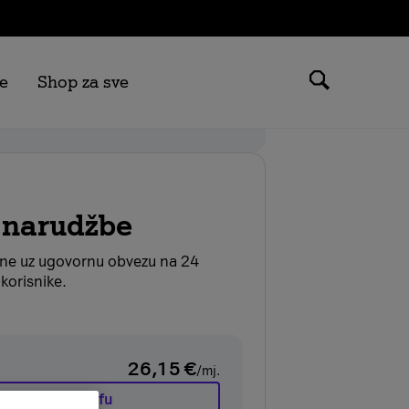
e
Shop za sve
 možeš ostvariti samo na tarifama
.
 narudžbe
ane uz ugovornu obvezu na 24
korisnike.
26,15
€
/mj.
Promijeni tarifu