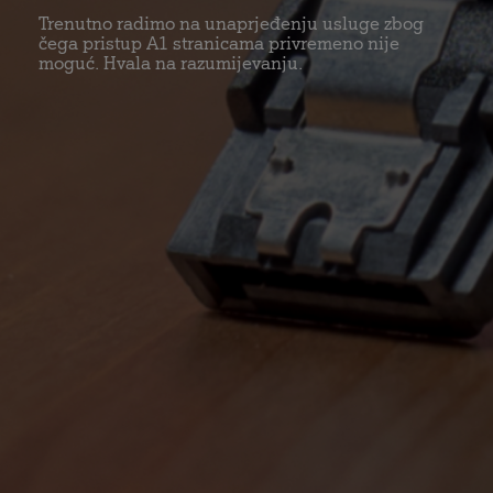
Trenutno radimo na unaprjeđenju usluge zbog
čega pristup A1 stranicama privremeno nije
moguć. Hvala na razumijevanju.