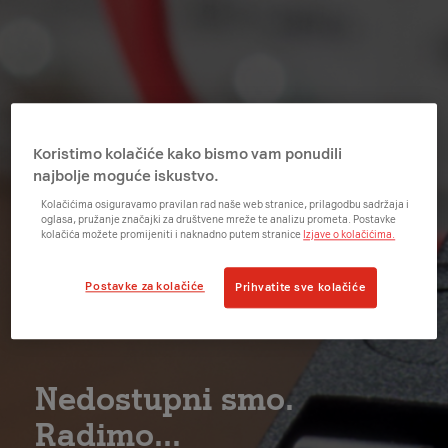
Koristimo kolačiće kako bismo vam ponudili
najbolje moguće iskustvo.
Kolačićima osiguravamo pravilan rad naše web stranice, prilagodbu sadržaja i
oglasa, pružanje značajki za društvene mreže te analizu prometa. Postavke
kolačića možete promijeniti i naknadno putem stranice
Izjave o kolačićima.
Postavke za kolačiće
Prihvatite sve kolačiće
Nedostupni smo.
Radimo...