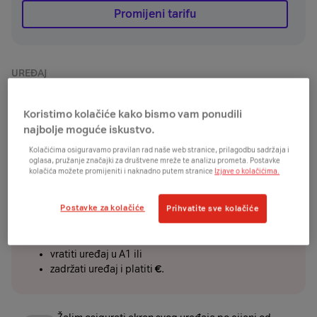
Promijeni tarifu
UREĐAJ
€
€
odmah
+
/24mj
Koristimo kolačiće kako bismo vam ponudili
Želim uređaj platiti jednokratno ili karticom na
najbolje moguće iskustvo.
rate i ostvariti dodatnih
€
popusta
Kolačićima osiguravamo pravilan rad naše web stranice, prilagodbu sadržaja i
oglasa, pružanje značajki za društvene mreže te analizu prometa. Postavke
kolačića možete promijeniti i naknadno putem stranice
Izjave o kolačićima.
MANJE PLATI PA VRATI
Postavke za kolačiće
Prihvatite sve kolačiće
€
Plati
manje
Danas plati manje, a za dvije godine odaberi želiš li:
vratiti uređaj u A1 ili
zadržati uređaj i platiti
€
.