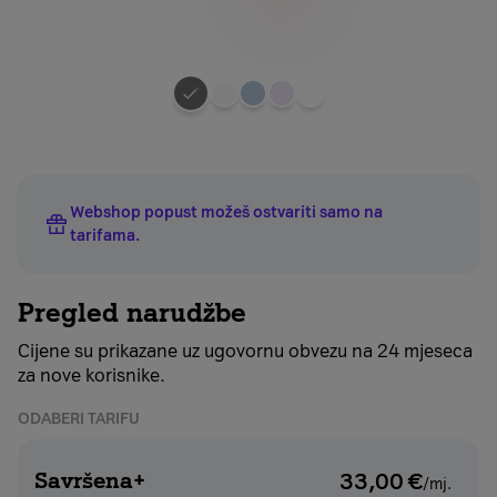
Odaberite
boju
uređaja
Webshop popust možeš ostvariti samo na
tarifama
.
Pregled narudžbe
Cijene su prikazane uz ugovornu obvezu na 24 mjeseca
za nove korisnike.
ODABERI TARIFU
Savršena+
33,00
€
/mj.