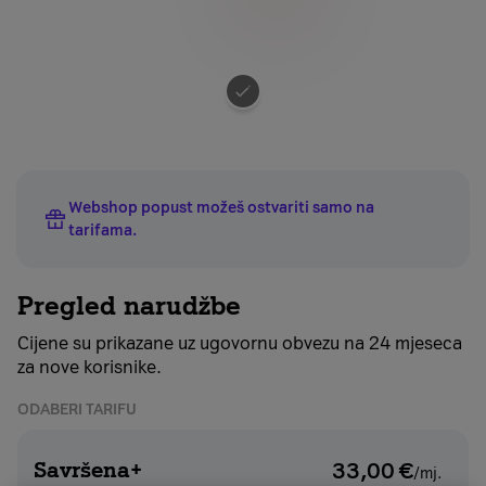
Odaberite
boju
uređaja
Webshop popust možeš ostvariti samo na
tarifama
.
Pregled narudžbe
Cijene su prikazane uz ugovornu obvezu na 24 mjeseca
za nove korisnike.
ODABERI TARIFU
Savršena+
33,00
€
/mj.