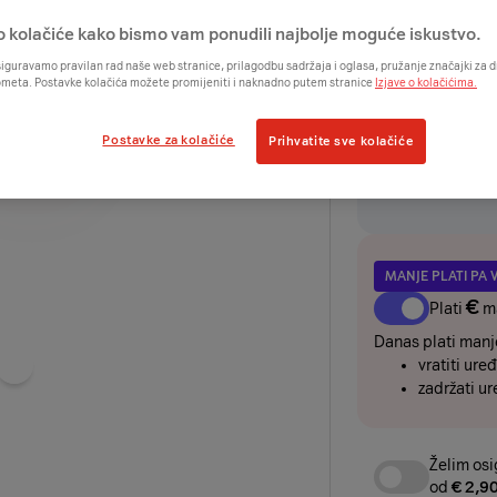
€
o kolačiće kako bismo vam ponudili najbolje moguće iskustvo.
iguravamo pravilan rad naše web stranice, prilagodbu sadržaja i oglasa, pružanje značajki za
UREĐAJ
ometa. Postavke kolačića možete promijeniti i naknadno putem stranice
Izjave o kolačićima.
€
€
Postavke za kolačiće
Prihvatite sve kolačiće
odmah
+
/2
Želim ure
rate i os
MANJE PLATI PA 
€
Plati
m
Danas plati manje
vratiti uređ
Odaberite
zadržati ur
boju
uređaja
Želim osi
od
€ 2,9