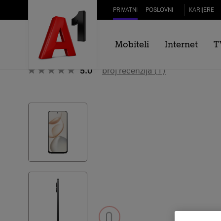
PRIVATNI
POSLOVNI
KARIJERE
Svi uređaji
Mobiteli
Internet
T
HONOR 400 Smart 128GB
5.0
broj recenzija (1)