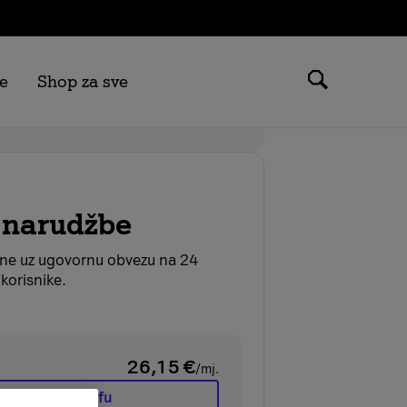
e
Shop za sve
 možeš ostvariti samo na tarifama
.
 narudžbe
ane uz ugovornu obvezu na 24
korisnike.
26,15
€
/mj.
Promijeni tarifu