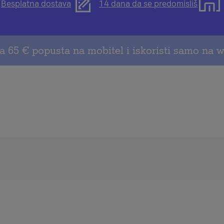
Otvorit
Otvorit
Besplatna dostava
14 dana da se predomisliš
će
će
se
se
modal
modal
s
s
a 65 € popusta na mobitel i iskoristi samo na w
informacijama
informacijama
o
o
besplatnoj
pravu
dostavi
na
povrat
u
roku
od
14
dana