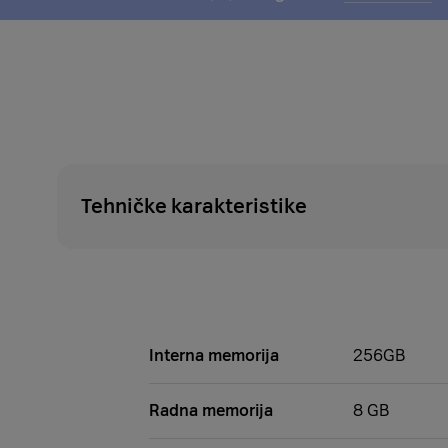
informacijama
o
mogućnosti
plaćanja
na
rate
Tehničke karakteristike
Interna memorija
256GB
Radna memorija
8 GB