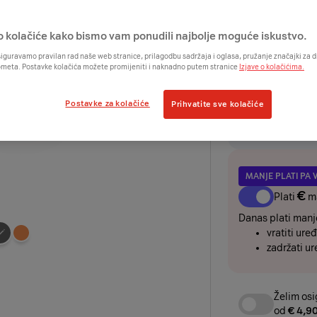
€
o kolačiće kako bismo vam ponudili najbolje moguće iskustvo.
UREĐAJ
iguravamo pravilan rad naše web stranice, prilagodbu sadržaja i oglasa, pružanje značajki za
ometa. Postavke kolačića možete promijeniti i naknadno putem stranice
Izjave o kolačićima.
€
€
odmah
+
/2
Postavke za kolačiće
Prihvatite sve kolačiće
Želim ure
rate i os
MANJE PLATI PA 
€
Plati
m
Danas plati manje
vratiti uređ
Odaberite
zadržati ur
boju
uređaja
Želim osi
od
€ 4,9