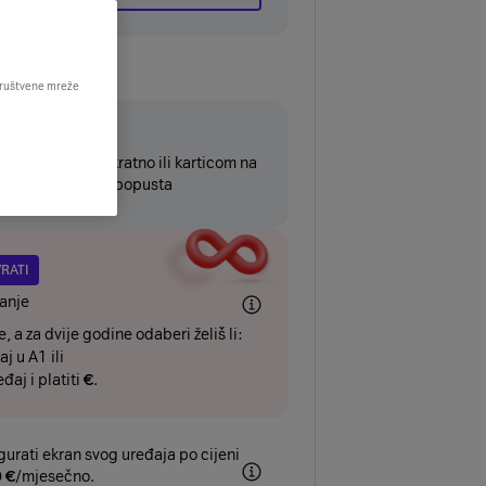
 društvene mreže
4mj
đaj platiti jednokratno ili karticom na
tvariti dodatnih
€
popusta
VRATI
anje
, a za dvije godine odaberi želiš li:
aj u A1 ili
eđaj i platiti
€
.
gurati ekran svog uređaja po cijeni
0
€
/mjesečno.