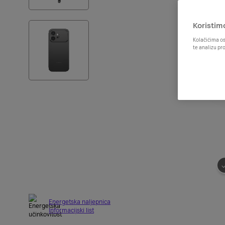
Koristim
Kolačićima os
te analizu pr
Energetska naljepnica
Informacijski list