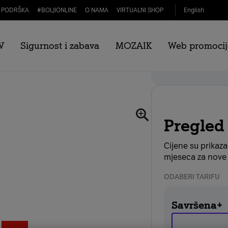
PODRŠKA
#
BOLJIONLINE
O NAMA
VIRTUALNI SHOP
English
V
Sigurnost i zabava
MOZAIK
Web promocij
ni
Webshop popust
Pregled
Cijene su prikaz
mjeseca za nove 
ODABERI TARIFU
Savršena+