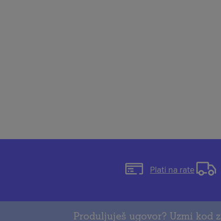
Otvorit
Plati na rate
će
se
modal
s
Produljuješ ugovor?
Uzmi kod
z