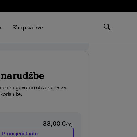
e
Shop za sve
 možeš ostvariti samo na tarifama
.
 narudžbe
ane uz ugovornu obvezu na 24
korisnike.
33,00
€
/mj.
Promijeni tarifu