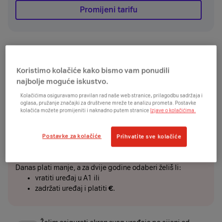
Promijeni tarifu
UREĐAJ
Koristimo kolačiće kako bismo vam ponudili
€
€
odmah
+
/24mj
najbolje moguće iskustvo.
Želim uređaj platiti jednokratno ili karticom na
Kolačićima osiguravamo pravilan rad naše web stranice, prilagodbu sadržaja i
rate i ostvariti dodatnih
€
popusta
oglasa, pružanje značajki za društvene mreže te analizu prometa. Postavke
kolačića možete promijeniti i naknadno putem stranice
Izjave o kolačićima.
Postavke za kolačiće
Prihvatite sve kolačiće
MANJE PLATI PA VRATI
€
Plati
manje
Danas plati manje, a za dvije godine odaberi želiš li:
vratiti uređaj u A1 ili
zadržati uređaj i platiti
€
.