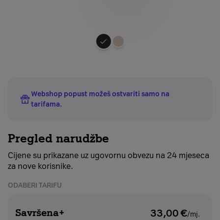
Odaberite
boju
uređaja
Webshop popust možeš ostvariti samo na
tarifama
.
Pregled narudžbe
Cijene su prikazane uz ugovornu obvezu na 24 mjeseca
za nove korisnike.
ODABERI TARIFU
Savršena+
33,00
€
/mj.