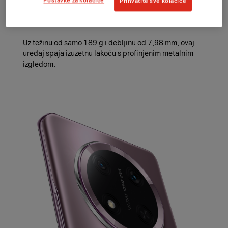
Postavke za kolačiće
Prihvatite sve kolačiće
HONOR Magic7 Lite na sebi ima završni sloj od titanija
koji
ističe njegovu sofisticiranost i vrhunski dizajn.
Uz težinu od samo 189 g i debljinu od 7,98 mm, ovaj
uređaj spaja izuzetnu lakoću s profinjenim metalnim
izgledom.