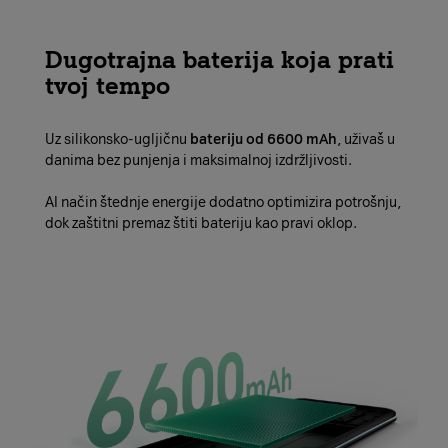
Dugotrajna baterija koja prati
tvoj tempo
Uz silikonsko-ugljičnu
bateriju od 6600 mAh
, uživaš u
danima bez punjenja i maksimalnoj izdržljivosti.
AI način štednje energije dodatno optimizira potrošnju,
dok zaštitni premaz štiti bateriju kao pravi oklop.