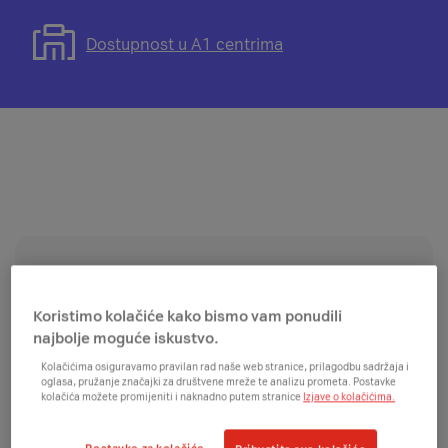
plaćanja
informacijama
se
na
o
modal
Otvorit
Dostupnost u A1 centrima
rate
besplatnoj
s
će
dostavi
informacijama
se
o
modal
pravu
za
na
provjeru
povrat
dostupnosti
u
proizvoda
roku
u
od
A1
14
centrima
O uređaju
dana
Koristimo kolačiće kako bismo vam ponudili
najbolje moguće iskustvo.
Kolačićima osiguravamo pravilan rad naše web stranice, prilagodbu sadržaja i
oglasa, pružanje značajki za društvene mreže te analizu prometa. Postavke
kolačića možete promijeniti i naknadno putem stranice
Izjave o kolačićima.
Elegancija u svakom detalju