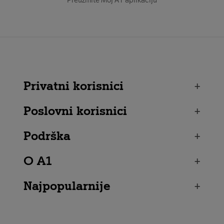
Preuzmite Moj A1 aplikaciju
Privatni korisnici
+
Poslovni korisnici
+
Podrška
+
O A1
+
Najpopularnije
+