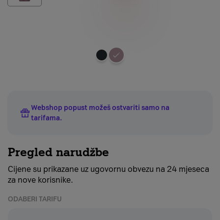
Odaberite
boju
uređaja
Webshop popust možeš ostvariti samo na
tarifama
.
Pregled narudžbe
Cijene su prikazane uz ugovornu obvezu na 24 mjeseca
za nove korisnike.
ODABERI TARIFU