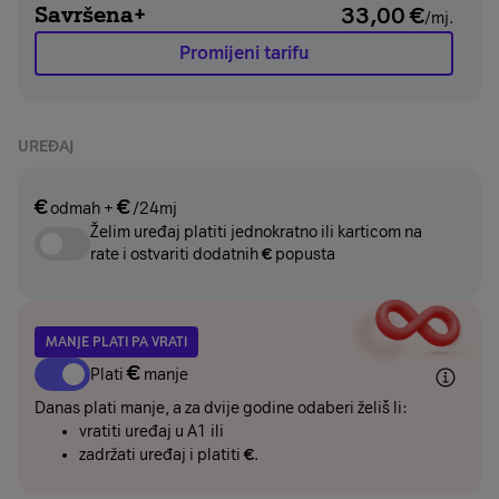
Savršena+
33,00
€
/mj.
Promijeni tarifu
UREĐAJ
€
€
odmah
+
/24mj
Želim uređaj platiti jednokratno ili karticom na
rate i ostvariti dodatnih
€
popusta
MANJE PLATI PA VRATI
€
Plati
manje
Danas plati manje, a za dvije godine odaberi želiš li:
vratiti uređaj u A1 ili
zadržati uređaj i platiti
€
.