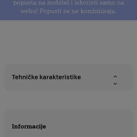
popusta na mobitel i iskoristi samo na
povrat
dostupnosti
webu! Popusti se ne kombiniraju.
u
proizvoda
roku
u
od
A1
14
centrima
dana
Tehničke karakteristike
Informacije