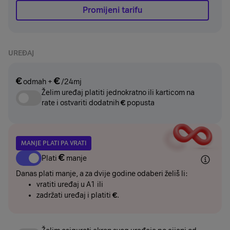
Promijeni tarifu
UREĐAJ
€
€
odmah
+
/24mj
Želim uređaj platiti jednokratno ili karticom na
rate i ostvariti dodatnih
€
popusta
MANJE PLATI PA VRATI
€
Plati
manje
Danas plati manje, a za dvije godine odaberi želiš li:
vratiti uređaj u A1 ili
zadržati uređaj i platiti
€
.