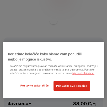
Odaberite
boju
uređaja
Webshop popust možeš ostvariti samo na
tarifama
.
Koristimo kolačiće kako bismo vam ponudili
najbolje moguće iskustvo.
Pregled narudžbe
Kolačićima osiguravamo pravilan rad naše web stranice, prilagodbu sadržaja i
oglasa, pružanje značajki za društvene mreže te analizu prometa. Postavke
kolačića možete promijeniti i naknadno putem stranice
Izjave o kolačićima.
Cijene su prikazane uz ugovornu obvezu na 24 mjeseca
za nove korisnike.
Postavke za kolačiće
Prihvatite sve kolačiće
ODABERI TARIFU
Savršena+
33,00
€
/mj.