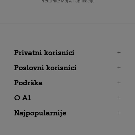
Preuzmite Moj A1 aplikaciju
Privatni korisnici
+
Poslovni korisnici
+
Podrška
+
O A1
+
Najpopularnije
+