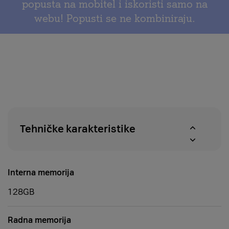
popusta na mobitel i iskoristi samo na
povrat
dostupnosti
webu! Popusti se ne kombiniraju.
u
proizvoda
roku
u
od
A1
14
centrima
dana
Tehničke karakteristike
Interna memorija
128GB
Radna memorija