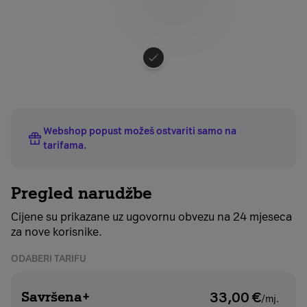
Odaberite
boju
uređaja
Webshop popust možeš ostvariti samo na
tarifama
.
Pregled narudžbe
Cijene su prikazane uz ugovornu obvezu na 24 mjeseca
za nove korisnike.
ODABERI TARIFU
Savršena+
33,00
€
/mj.