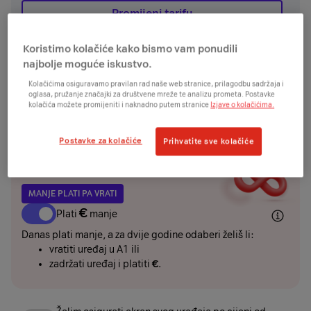
Promijeni tarifu
Koristimo kolačiće kako bismo vam ponudili
najbolje moguće iskustvo.
UREĐAJ
Kolačićima osiguravamo pravilan rad naše web stranice, prilagodbu sadržaja i
oglasa, pružanje značajki za društvene mreže te analizu prometa. Postavke
kolačića možete promijeniti i naknadno putem stranice
Izjave o kolačićima.
€
€
odmah
+
/24mj
Želim uređaj platiti jednokratno ili karticom na
rate i ostvariti dodatnih
€
popusta
Postavke za kolačiće
Prihvatite sve kolačiće
MANJE PLATI PA VRATI
€
Plati
manje
Danas plati manje, a za dvije godine odaberi želiš li:
vratiti uređaj u A1 ili
zadržati uređaj i platiti
€
.