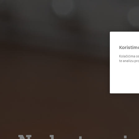
Koristim
Kolačićima os
te analizu pr