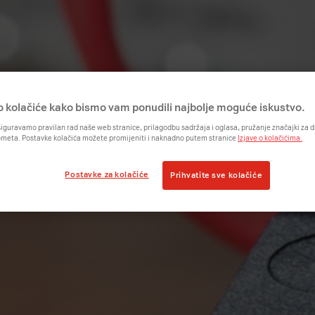
o kolačiće kako bismo vam ponudili najbolje moguće iskustvo.
iguravamo pravilan rad naše web stranice, prilagodbu sadržaja i oglasa, pružanje značajki za
ometa. Postavke kolačića možete promijeniti i naknadno putem stranice
Izjave o kolačićima.
Postavke za kolačiće
Prihvatite sve kolačiće