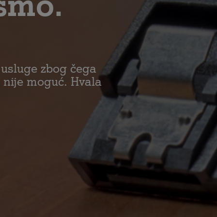
smo.
 usluge zbog čega
 nije moguć. Hvala