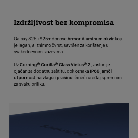
Izdržljivost bez kompromisa
Galaxy S25 i S25+ donose
Armor Aluminum okvir
koji
je lagan, a iznimno čvrst, savršen za korištenje u
svakodnevnim izazovima.
Uz
Corning® Gorilla® Glass Victus® 2
, zaslon je
ojačan za dodatnu zaštitu, dok oznaka
IP68 jamči
otpornost na vlagu i prašinu
, čineći uređaj spremnim
za svaku priliku.