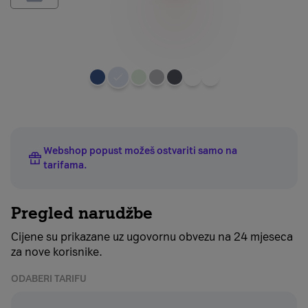
Odaberite
boju
uređaja
Webshop popust možeš ostvariti samo na
tarifama
.
Pregled narudžbe
Cijene su prikazane uz ugovornu obvezu na 24 mjeseca
za nove korisnike.
ODABERI TARIFU