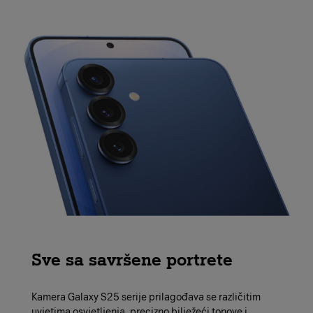
Sve sa savršene portrete
Kamera Galaxy S25 serije prilagođava se različitim
uvjetima osvjetljenja, precizno bilježeći tonove i