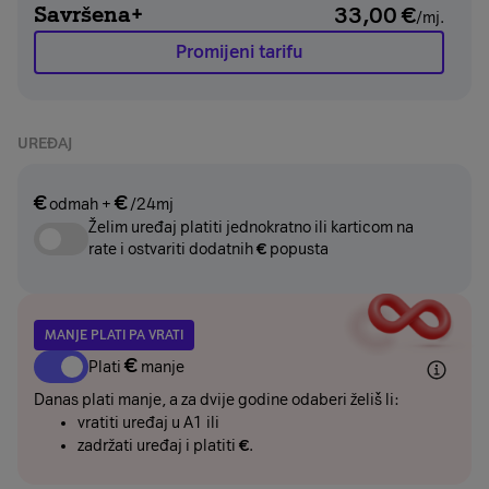
Savršena+
33,00
€
/mj.
Promijeni tarifu
UREĐAJ
€
€
odmah
+
/24mj
Želim uređaj platiti jednokratno ili karticom na
rate i ostvariti dodatnih
€
popusta
MANJE PLATI PA VRATI
€
Plati
manje
Danas plati manje, a za dvije godine odaberi želiš li:
vratiti uređaj u A1 ili
zadržati uređaj i platiti
€
.