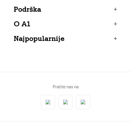
Podrška
+
O A1
+
Najpopularnije
+
Pratite nas na