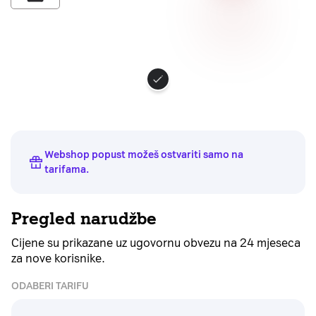
Odaberite
boju
uređaja
Webshop popust možeš ostvariti samo na
tarifama
.
Pregled narudžbe
Cijene su prikazane uz ugovornu obvezu na 24 mjeseca
za nove korisnike.
ODABERI TARIFU