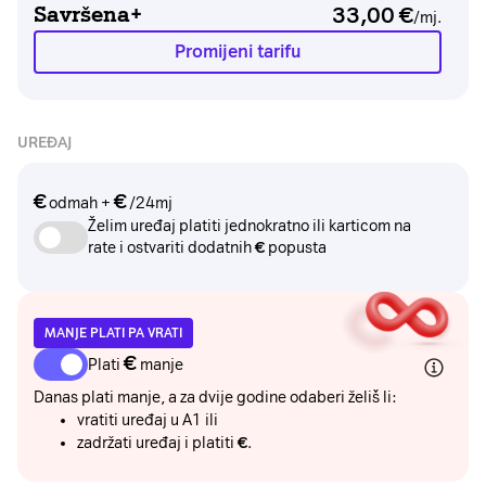
Savršena+
33,00
€
/mj.
Promijeni tarifu
UREĐAJ
€
€
odmah
+
/24mj
Želim uređaj platiti jednokratno ili karticom na
rate i ostvariti dodatnih
€
popusta
MANJE PLATI PA VRATI
€
Plati
manje
Danas plati manje, a za dvije godine odaberi želiš li:
vratiti uređaj u A1 ili
zadržati uređaj i platiti
€
.