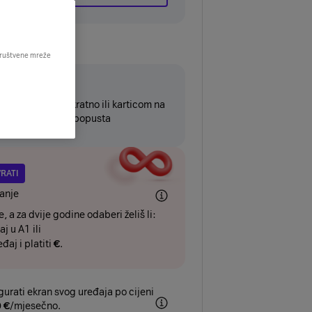
 društvene mreže
4mj
đaj platiti jednokratno ili karticom na
tvariti dodatnih
€
popusta
VRATI
anje
, a za dvije godine odaberi želiš li:
aj u A1 ili
eđaj i platiti
€
.
gurati ekran svog uređaja po cijeni
0
€
/mjesečno.