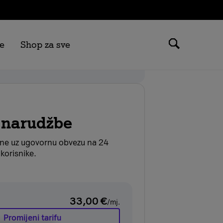
e
Shop za sve
 možeš ostvariti samo na tarifama
.
 narudžbe
ane uz ugovornu obvezu na 24
korisnike.
33,00
€
/mj.
Promijeni tarifu