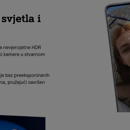
svjetla i
a nevjerojatne HDR
ki kamere u stvarnom
je bez preeksponiranih
ena, pružajući savršen