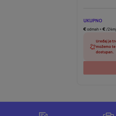
UKUPNO
€
€
odmah +
/24mj
Uređaj je t
možemo te 
dostupan.