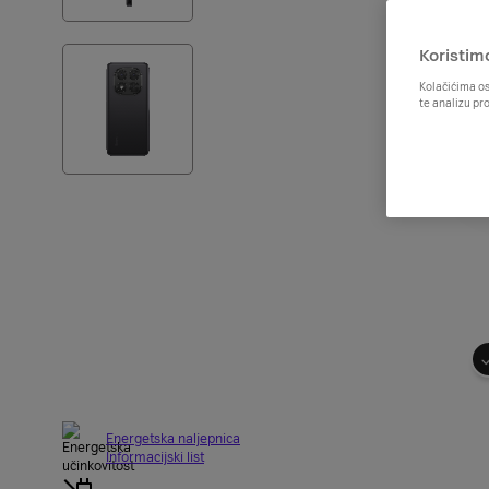
Koristim
Kolačićima os
te analizu pr
Energetska naljepnica
Informacijski list