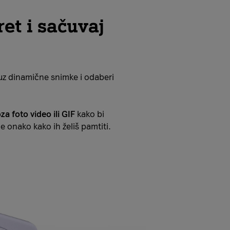
et i sačuvaj
a uz dinamične snimke i odaberi
oza foto video ili GIF
kako bi
onako kako ih želiš pamtiti.