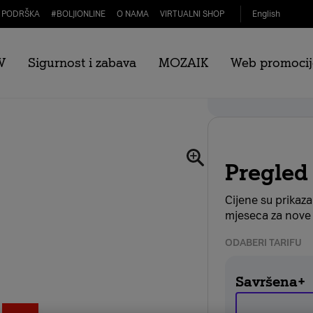
PODRŠKA
#
BOLJIONLINE
O NAMA
VIRTUALNI SHOP
English
V
Sigurnost i zabava
MOZAIK
Web promocij
o 256GB 5G crni
Webshop popust
Pregled
Cijene su prikaz
mjeseca za nove 
ODABERI TARIFU
Savršena+