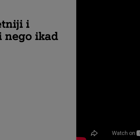
niji i
i nego ikad