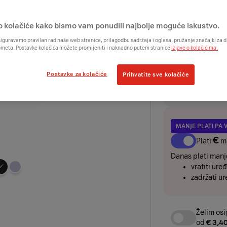
€
o kolačiće kako bismo vam ponudili najbolje moguće iskustvo.
UREĐAJ
iguravamo pravilan rad naše web stranice, prilagodbu sadržaja i oglasa, pružanje značajki za
ometa. Postavke kolačića možete promijeniti i naknadno putem stranice
Izjave o kolačićima.
€
€
odmah
+
/2
Postavke za kolačiće
Prihvatite sve kolačiće
Želim ure
rate i os
MANJE PLATI PA 
€
Plati
m
Danas plati manje
vratiti uređ
Odaberite
zadržati ur
boju
uređaja
Želim osi
od
€ 3,4