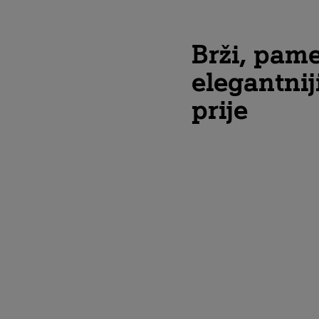
Brži, pamet
elegantnij
prije