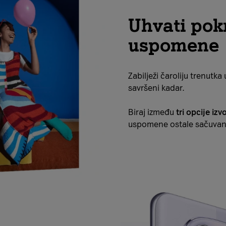
Uhvati pokr
uspomene
Zabilježi čaroliju trenutk
savršeni kadar.
Biraj između
tri opcije izv
uspomene ostale sačuvane 