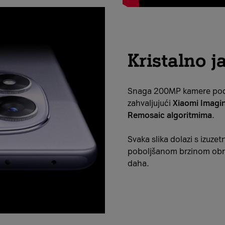
Kristalno j
Snaga 200MP kamere podi
zahvaljujući
Xiaomi Imagin
Remosaic algoritmima
.
Svaka slika dolazi s izuze
poboljšanom brzinom obra
daha.