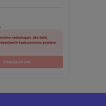
.
renutno nedostupan. Ako želiš,
obavijestiti kada ponovno postane
Obavijesti me