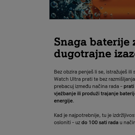
Snaga baterije 
dugotrajne iza
Bez obzira penješ li se, istražuješ ili
Watch Ultra prati te bez razmišljan
prebacuj između načina rada –
prati
vježbanje ili produži trajanje bater
energije
.
Kad je najpotrebnije, tu je izdržljiv
osloniti – uz
do 100 sati rada
u način