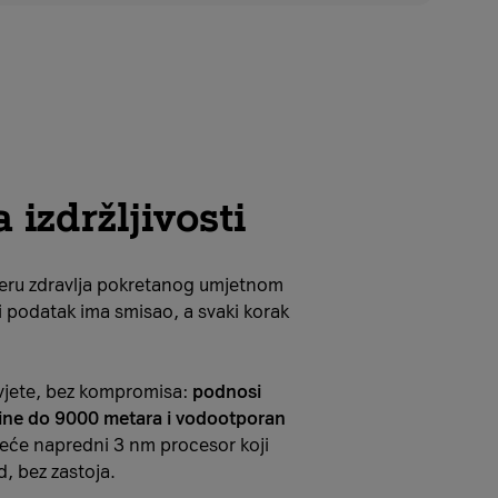
 izdržljivosti
 eru zdravlja pokretanog umjetnom
i podatak ima smisao, a svaki korak
uvjete, bez kompromisa:
podnosi
sine do 9000 metara i vodootporan
reće napredni 3 nm procesor koji
d, bez zastoja.