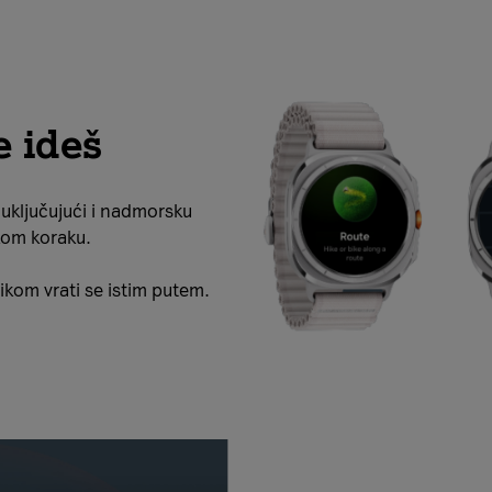
e ideš
 uključujući i nadmorsku
kom koraku.
likom vrati se istim putem.