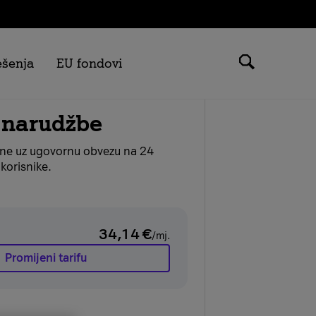
ešenja
EU fondovi
 narudžbe
ane uz ugovornu obvezu na 24
korisnike.
34,14
€
/mj.
Promijeni tarifu