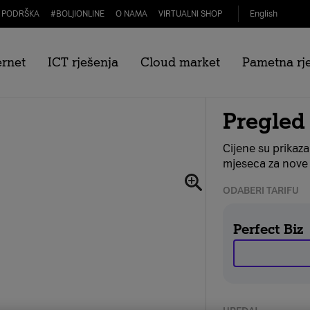
PODRŠKA
#
BOLJIONLINE
O NAMA
VIRTUALNI SHOP
English
ernet
ICT rješenja
Cloud market
Pametna rj
ltra eSIM 64GB
Pregled
Cijene su prikaz
mjeseca za nove 
ODABERI TARIFU
Perfect Biz