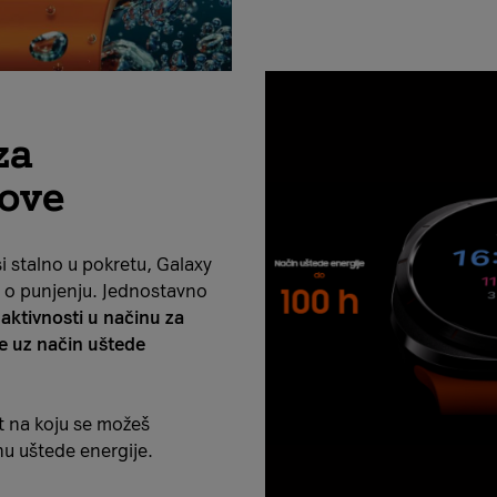
za
zove
 si stalno u pokretu, Galaxy
ja o punjenju. Jednostavno
 aktivnosti u načinu za
ije uz način uštede
ost na koju se možeš
u uštede energije.