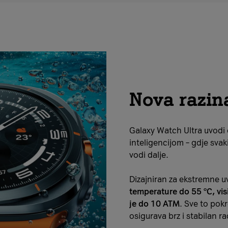
14
dana
Nova razina
Galaxy Watch Ultra uvodi
inteligencijom – gdje svak
vodi dalje.
Dizajniran za ekstremne 
temperature do 55 °C, vi
je do 10 ATM
. Sve to pok
osigurava brz i stabilan ra