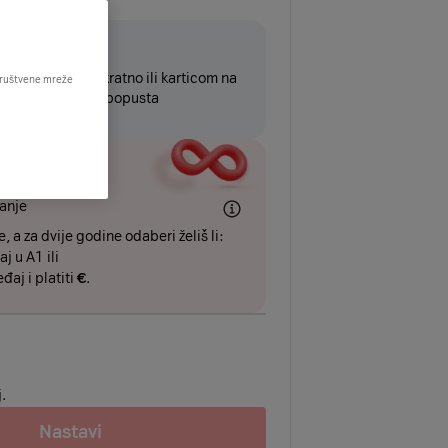
4mj
đaj platiti jednokratno ili karticom na
 društvene mreže
tvariti dodatnih
€
popusta
VRATI
anje
, a za dvije godine odaberi želiš li:
aj u A1 ili
eđaj i platiti
€
.
.
Nastavi