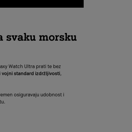
a svaku morsku
axy Watch Ultra prati te bez
i
vojni standard izdržljivosti
,
 remen osiguravaju udobnost i
tu.