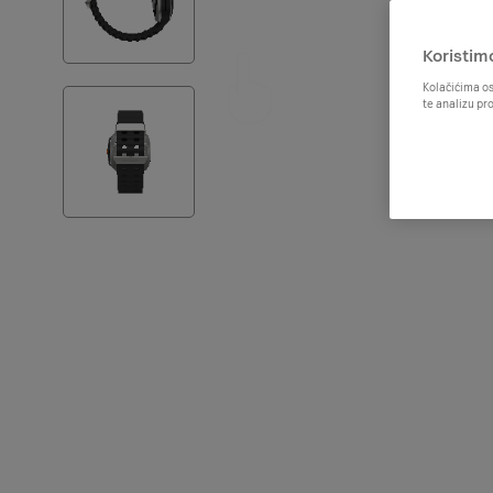
Koristim
Kolačićima os
te analizu pr