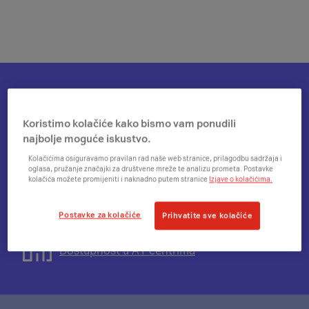
Otvorit
Plati na rate
će
Koristimo kolačiće kako bismo vam ponudili
se
najbolje moguće iskustvo.
modal
Otvorit
Besplatna dostava
Kolačićima osiguravamo pravilan rad naše web stranice, prilagodbu sadržaja i
s
će
oglasa, pružanje značajki za društvene mreže te analizu prometa. Postavke
informacijama
kolačića možete promijeniti i naknadno putem stranice
Izjave o kolačićima.
se
o
modal
Otvorit
14 dana da se predomisliš
mogućnosti
s
Postavke za kolačiće
će
Prihvatite sve kolačiće
plaćanja
informacijama
se
na
o
modal
Otvorit
Dostupnost u A1 centrima
rate
besplatnoj
s
će
dostavi
informacijama
se
o
modal
pravu