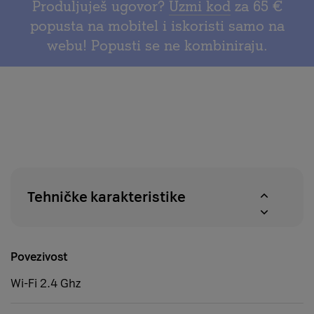
za
Produljuješ ugovor?
Uzmi kod
za 65 €
na
provjeru
popusta na mobitel i iskoristi samo na
povrat
dostupnosti
webu! Popusti se ne kombiniraju.
u
proizvoda
roku
u
od
A1
14
centrima
dana
Tehničke karakteristike
Povezivost
Wi-Fi 2.4 Ghz