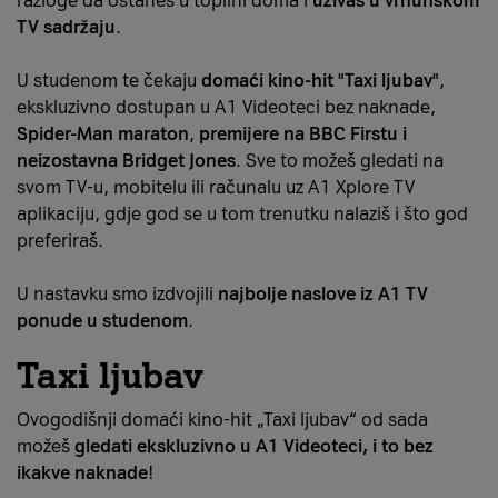
razloge da ostaneš u toplini doma i
uživaš u vrhunskom
TV sadržaju
.
U studenom te čekaju
domaći kino-hit "Taxi ljubav"
,
ekskluzivno dostupan u A1 Videoteci bez naknade,
Spider-Man maraton
,
premijere na BBC Firstu i
neizostavna Bridget Jones
. Sve to možeš gledati na
svom TV-u, mobitelu ili računalu uz A1 Xplore TV
aplikaciju, gdje god se u tom trenutku nalaziš i što god
preferiraš.
U nastavku smo izdvojili
najbolje naslove iz A1 TV
ponude u studenom
.
Taxi ljubav
Ovogodišnji domaći kino-hit „Taxi ljubav“ od sada
možeš
gledati ekskluzivno u A1 Videoteci, i to bez
ikakve naknade
!