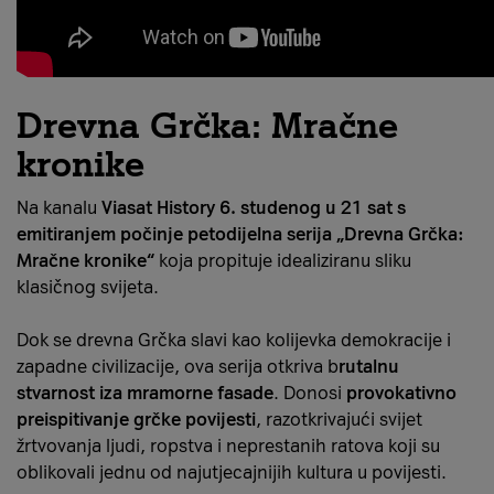
Drevna Grčka: Mračne
kronike
Na kanalu
Viasat History 6. studenog u 21 sat s
emitiranjem počinje petodijelna serija „Drevna Grčka:
Mračne kronike“
koja propituje idealiziranu sliku
klasičnog svijeta.
Dok se drevna Grčka slavi kao kolijevka demokracije i
zapadne civilizacije, ova serija otkriva b
rutalnu
stvarnost iza mramorne fasade
. Donosi
provokativno
preispitivanje grčke povijesti
, razotkrivajući svijet
žrtvovanja ljudi, ropstva i neprestanih ratova koji su
oblikovali jednu od najutjecajnijih kultura u povijesti.