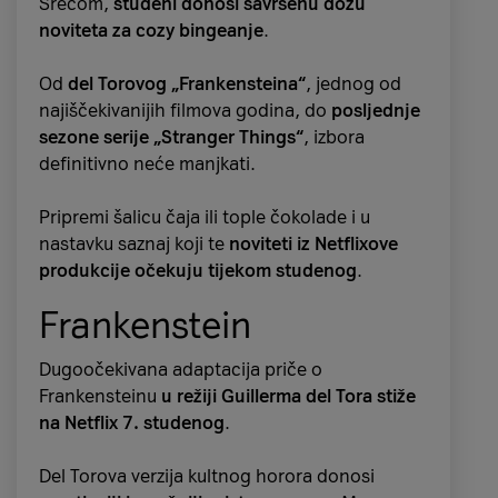
Srećom,
studeni donosi savršenu dozu
idealna značajka kada si u žurbi.
noviteta za cozy bingeanje
.
Želim iPhone 17
Od
del Torovog „Frankensteina“
, jednog od
najiščekivanijih filmova godina, do
posljednje
sezone serije „Stranger Things“
, izbora
definitivno neće manjkati.
Pripremi šalicu čaja ili tople čokolade i u
nastavku saznaj koji te
noviteti iz Netflixove
produkcije očekuju tijekom studenog
.
Frankenstein
Pro modeli
Dugoočekivana adaptacija priče o
Frankensteinu
u režiji Guillerma del Tora stiže
iPhone 17 Pro i Pro Max donose
na Netflix 7. studenog
.
najnaprednije Appleove značajke u jednom
uređaju.
Pokreće ih
A19 Pro procesor
, koji
Del Torova verzija kultnog horora donosi
omogućuje
do dvostruko brže performanse
u