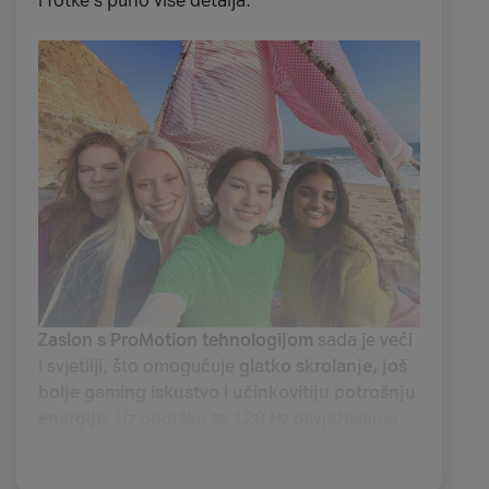
i fotke s puno više detalja.
Zaslon s ProMotion tehnologijom
sada je veći
i svjetliji, što omogućuje
glatko skrolanje, još
bolje gaming iskustvo i učinkovitiju potrošnju
energije
. Uz podršku za 120 Hz osvježavanje
slike, ekran je dvostruko glađi u odnosu na
dosadašnjih 60 Hz, čime se
iPhone 17 još više