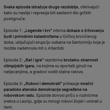
Svaka epizoda istražuje drugo razdoblje
, otkrivajući
kako su nasilje i represija bili sastavni dio grčkih
postignuća:
Epizoda 1:
„Legende i krv”
otkriva
dokaze o žrtvovanju
ljudi i prirodnim katastrofama
u Grčkoj brončanog
doba, uključujući erupciju vulkana na Santoriniju koja je
možda nadahnula mit o Atlantidi.
Epizoda 2:
„Rat i igre”
razotkriva
brutalnu stvarnost
olimpijskih igara
, na kojima su sportaši ginuli na
natjecanjima, a gradovi vodili stalne ratove.
Epizoda 3:
„Robovi i demokrati”
prikazuje
mračni
paradoks atenske demokracije sagrađene na
robovskom radu
. Epizoda donosi priču o rudnicima
srebra u Lauriju, gdje su mnogi robovi živjeli i umirali u
tami.