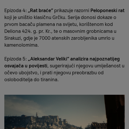
Epizoda 4:
„Rat braće”
prikazuje razorni
Peloponeski rat
koji je uništio klasičnu Grčku. Serija donosi dokaze o
prvom bacaču plamena na svijetu, korištenom kod
Deliona 424. g. pr. Kr., te o masovnim grobnicama u
Sirakuzi, gdje je 7000 atenskih zarobljenika umrlo u
kamenolomima.
Epizoda 5:
„Aleksandar Veliki”
analizira najpoznatijeg
osvajača u povijesti
, sugerirajući njegovu umiješanost u
očevo ubojstvo, i prati njegovu preobrazbu od
osloboditelja do tiranina.