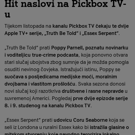
Hit naslovi na Pickbox TV-
u
Tijekom listopada na
kanalu Pickbox TV čekaju te dvije
Apple TV+ serije, „Truth Be Told“ i „Essex Serpent“
.
„Truth Be Told“ prati
Poppy Parnell, poznatu novinarku
i voditeljicu true-crime podcasta
, koja ponovno otvara
stari slučaj ubojstva zbog sumnje da je možda pomogla
osuditi nevinog čovjeka. Istražujući istinu, Poppy se
suočava s posljedicama medijske moći, moralnim
dvojbama i vlastitom prošlošću
. Svaka sezona donosi
novi slučaj koji razotkriva
društvene i rasne nepravde
u
suvremenoj Americi. Pogledaj
prve dvije epizode serije
8. i 9. studenog na kanalu Pickbox TV
.
„Essex Serpent“ prati
udovicu Coru Seaborne
koja se
seli iz Londona u ruralni Essex kako bi
istražila glasine o
mitskom stvorenju koje navodno terorizira lokalno