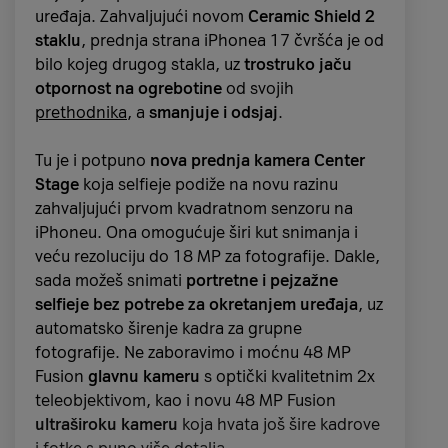
uređaja. Zahvaljujući novom
Ceramic Shield 2
staklu
, prednja strana iPhonea 17 čvršća je od
bilo kojeg drugog stakla, uz
trostruko jaču
otpornost na ogrebotine
od svojih
prethodnika
, a
smanjuje i odsjaj
.
Tu je i potpuno
nova prednja kamera Center
Stage
koja selfieje podiže na novu razinu
zahvaljujući prvom kvadratnom senzoru na
iPhoneu. Ona omogućuje širi kut snimanja i
veću rezoluciju do 18 MP za fotografije. Dakle,
sada možeš snimati
portretne i pejzažne
selfieje
bez potrebe za okretanjem uređaja
, uz
automatsko širenje kadra za grupne
fotografije. Ne zaboravimo i moćnu 48 MP
Fusion
glavnu kameru
s optički kvalitetnim 2x
teleobjektivom, kao i novu 48 MP Fusion
ultraširoku kameru
koja hvata još šire kadrove