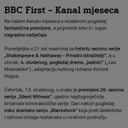
BBC First – Kanal mjeseca
Na našem Kanalu mjeseca u studenom pogledaj
fantastične premijere
, a pripremili smo ti i super
nagradne natječaje
.
Ponedjeljke u 21 sat rezerviraj za
četvrtu sezonu serije
„Shakespeare & Hathaway – Privatni istražitelji“
, a u
utorak,
4. studenog, pogledaj dramu „Jadnici“
(„Les
Miserables“), adaptaciju kultnog romana Victora
Hugoa.
Četvrtak, 13. studenog, u znaku je
premijere 26. sezone
serije „Silent Witness“
, ujedno najdugovječnije
britanske kriminalističke serije. Dan nakon pogledaj
irsku dramsku seriju „Blackshore“
koja prati detektivke
i njihove istrage nestanaka u ruralnom području.