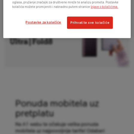
oglasa, pružanje značajki za društvene mreže te analizu prometa. Postavke
kolačića možete promijeniti i naknadno putem stranice
Izjave o kolačićima.
Postavke za kolačiće
Prihvatite sve kolačiće
Ponuda mobitela uz
pretplatu
Na A1 webu te očekuje velika ponuda
mobitela uz najpovoljnije tarife! Odaberi