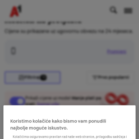
Mobiteli na pretplatu
Cijene su prikazane uz ugovornu obvezu na 24 mjeseca.
Promijeni
Filtriraj
Prvo popularni
10
Prikaži cijene uz model
Manje plati pa
vrati
.
Saznaj više
Koristimo kolačiće kako bismo vam ponudili
najbolje moguće iskustvo.
Kolačićima osiguravamo pravilan rad naše web stranice, prilagodbu sadržaja i