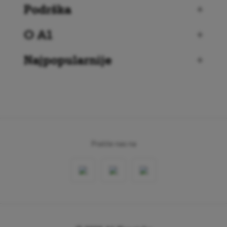
Podrška
+
O A1
+
Najpopularnije
+
Pratite nas na