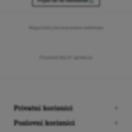
Prijavi se na newsletter
Mogućnosti plaćanja putem webshopa
Preuzmite Moj A1 aplikaciju
Privatni korisnici
+
Poslovni korisnici
+