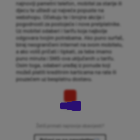
najnoviji pametni telefon, mobitel za starije ili
djecu te uštedi uz najveće popuste na
webshopu. Očekuju te i brojne akcije i
pogodnosti za postojeće i nove pretplatnike.
Uz mobitel odaberi i tarifu koja najbolje
odgovara tvojim potrebama. Ako puno surfaš,
biraj neograničeni internet na svom mobitelu,
a ako voliš pričati i tipkati, za tebe imamo
puno minuta i SMS-ova uključenih u tarifu.
Osim toga, odaberi uređaj iz ponude koji
možeš platiti kreditnim karticama na rate ili
pouzećem uz besplatnu dostavu.
Na vrh
Želiš primati najnovije obavijesti?