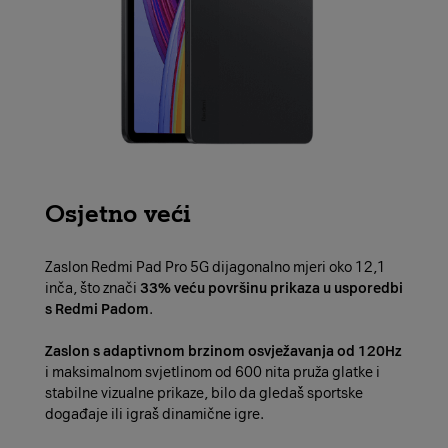
Osjetno veći
Zaslon Redmi Pad Pro 5G dijagonalno mjeri oko 12,1
inča, što znači
33% veću površinu prikaza u usporedbi
s Redmi Padom
.
Zaslon s adaptivnom brzinom osvježavanja od 120Hz
i maksimalnom svjetlinom od 600 nita pruža glatke i
stabilne vizualne prikaze, bilo da gledaš sportske
događaje ili igraš dinamične igre.