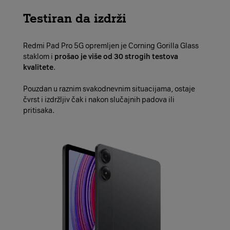
Testiran da izdrži
Redmi Pad Pro 5G opremljen je Corning Gorilla Glass
staklom i
prošao je više od 30 strogih testova
kvalitete
.
Pouzdan u raznim svakodnevnim situacijama, ostaje
čvrst i izdržljiv čak i nakon slučajnih padova ili
pritisaka.