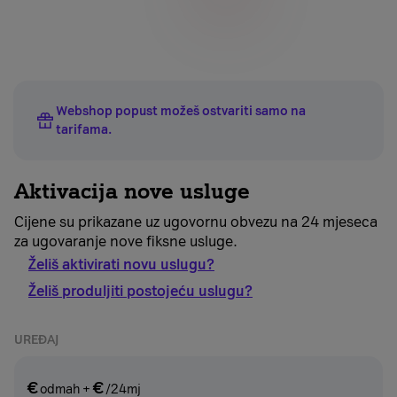
Webshop popust možeš ostvariti samo na
tarifama
.
Aktivacija nove usluge
Cijene su prikazane uz ugovornu obvezu na 24 mjeseca
za ugovaranje nove fiksne usluge.
Želiš aktivirati novu uslugu?
Želiš produljiti postojeću uslugu?
UREĐAJ
€
€
odmah
+
/24mj