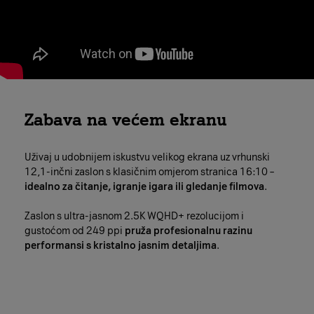
Zabava na većem ekranu
Uživaj u udobnijem iskustvu velikog ekrana uz vrhunski
12,1-inčni zaslon s klasičnim omjerom stranica 16:10 –
idealno za čitanje, igranje igara ili gledanje filmova
.
Zaslon s ultra-jasnom 2.5K WQHD+ rezolucijom i
gustoćom od 249 ppi
pruža profesionalnu razinu
performansi s kristalno jasnim detaljima
.