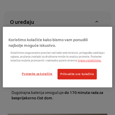
u
proizvoda
roku
u
od
A1
14
centrima
O uređaju
dana
Koristimo kolačiće kako bismo vam ponudili
najbolje moguće iskustvo.
Kolačićima osiguravamo pravilan rad naše web stranice, prilagodbu sadržaja i
Temeljito čišćenje
oglasa, pružanje značajki za društvene mreže te analizu prometa. Postavke
kolačića možete promijeniti i naknadno putem stranice
Izjave o kolačićima.
Uz lasersko navođenje, usisnu snagu od 6000 Pa i
Postavke za kolačiće
Prihvatite sve kolačiće
pametno prepoznavanje tepiha, ovaj robot osigurava ti
temeljito čišćenje svakog kutka
.
Dugotrajna baterija omogućuje
do 170 minuta rada za
besprijekorno čist dom
.