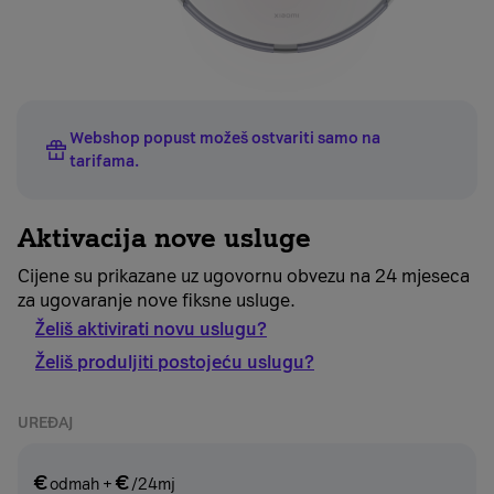
Webshop popust možeš ostvariti samo na
tarifama
.
Aktivacija nove usluge
Cijene su prikazane uz ugovornu obvezu na 24 mjeseca
za ugovaranje nove fiksne usluge.
Želiš aktivirati novu uslugu?
Želiš produljiti postojeću uslugu?
UREĐAJ
€
€
odmah
+
/24mj