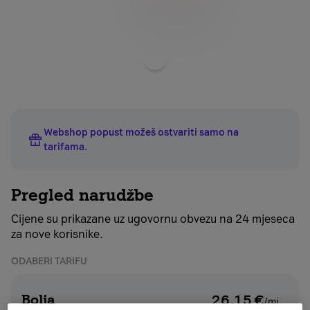
Odaberite
boju
uređaja
Webshop popust možeš ostvariti samo na
tarifama
.
Pregled narudžbe
Cijene su prikazane uz ugovornu obvezu na 24 mjeseca
za nove korisnike.
ODABERI TARIFU
Bolja
26,15
€
/mj.