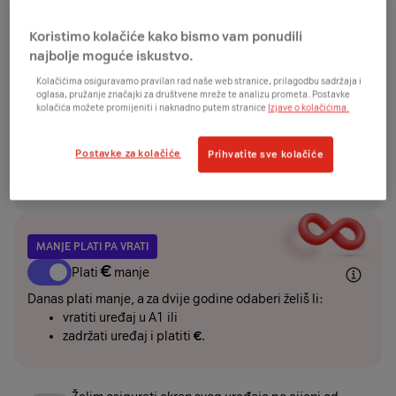
Promijeni tarifu
Koristimo kolačiće kako bismo vam ponudili
najbolje moguće iskustvo.
Kolačićima osiguravamo pravilan rad naše web stranice, prilagodbu sadržaja i
UREĐAJ
oglasa, pružanje značajki za društvene mreže te analizu prometa. Postavke
kolačića možete promijeniti i naknadno putem stranice
Izjave o kolačićima.
€
€
odmah
+
/24mj
Postavke za kolačiće
Prihvatite sve kolačiće
Želim uređaj platiti jednokratno ili karticom na
rate i ostvariti dodatnih
€
popusta
MANJE PLATI PA VRATI
€
Plati
manje
Danas plati manje, a za dvije godine odaberi želiš li:
vratiti uređaj u A1 ili
zadržati uređaj i platiti
€
.