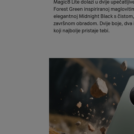
Magic8 Lite dolazi u dvije upečatljiv
Forest Green inspiriranoj magloviti
elegantnoj Midnight Black s čisto
završnom obradom. Dvije boje, dva iz
koji najbolje pristaje tebi.