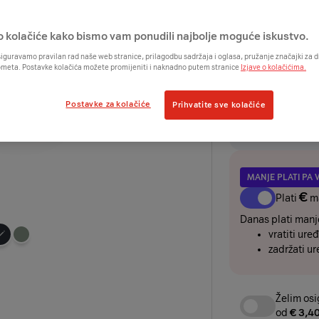
€
o kolačiće kako bismo vam ponudili najbolje moguće iskustvo.
UREĐAJ
iguravamo pravilan rad naše web stranice, prilagodbu sadržaja i oglasa, pružanje značajki za
ometa. Postavke kolačića možete promijeniti i naknadno putem stranice
Izjave o kolačićima.
€
€
odmah
+
/2
Postavke za kolačiće
Prihvatite sve kolačiće
Želim ure
rate i os
MANJE PLATI PA 
€
Plati
m
Danas plati manje
vratiti uređ
Odaberite
zadržati ur
boju
uređaja
Želim osi
od
€ 3,4