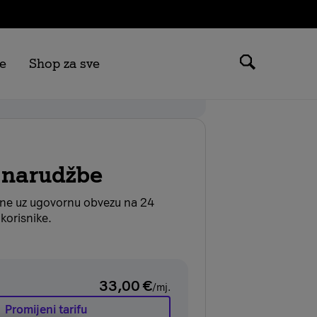
e
Shop za sve
 možeš ostvariti samo na tarifama
.
 narudžbe
ane uz ugovornu obvezu na 24
korisnike.
33,00
€
/mj.
Promijeni tarifu