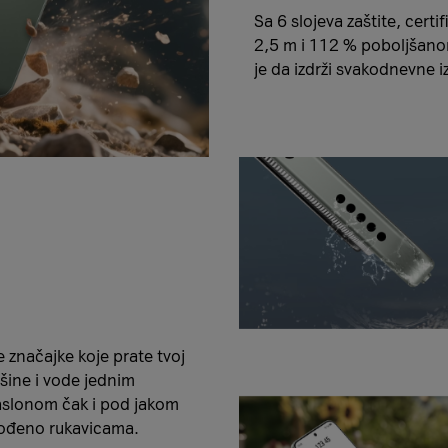
Sa 6 slojeva zaštite, cer
2,5 m i 112 % poboljšano
je da izdrži svakodnevne i
značajke koje prate tvoj
šine i vode jednim
aslonom čak i pod jakom
agođeno rukavicama.