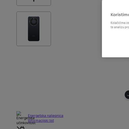
Koristim
Kolačićima os
te analizu pr
Energetska naljepnica
Informacijski list