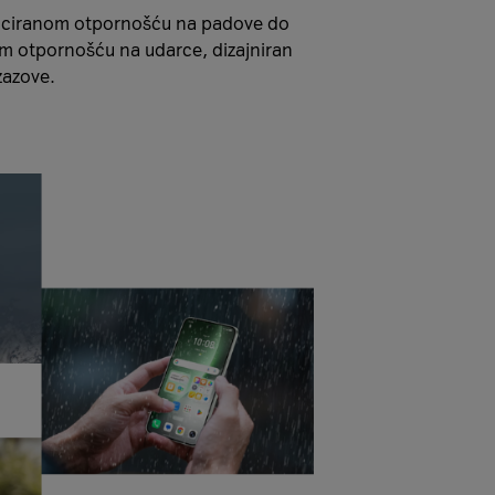
tificiranom otpornošću na padove do
m otpornošću na udarce, dizajniran
zazove.