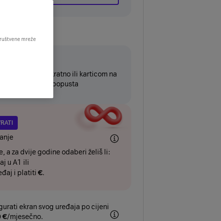
 društvene mreže
4mj
đaj platiti jednokratno ili karticom na
tvariti dodatnih
€
popusta
VRATI
anje
, a za dvije godine odaberi želiš li:
aj u A1 ili
eđaj i platiti
€
.
gurati ekran svog uređaja po cijeni
0
€
/mjesečno.