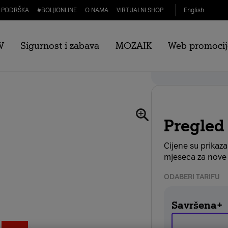
PODRŠKA
#
BOLJIONLINE
O NAMA
VIRTUALNI SHOP
English
V
Sigurnost i zabava
MOZAIK
Web promocij
B 5G crni
Webshop popust
Pregled
Cijene su prikaz
mjeseca za nove 
ODABERI TARIFU
Savršena+