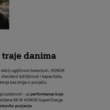
 traje danima
ilicij-ugljičnom baterijom, HONOR
standard izdržljivosti i kapaciteta,
štenja bez brige o punjaču.
 pouzdanost – uz
performanse koje
podržana 66 W HONOR SuperCharge
inkovito punjenje
.