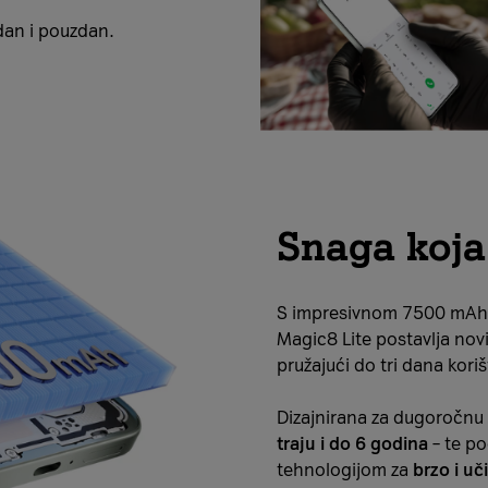
idan i pouzdan.
Snaga koja
S impresivnom 7500 mAh s
Magic8 Lite postavlja novi 
pružajući do tri dana kori
Dizajnirana za dugoročnu
traju i do 6 godina
– te 
tehnologijom za
brzo i uč