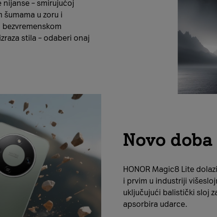
e nijanse – smirujućoj
m šumama u zoru i
m, bezvremenskom
raza stila – odaberi onaj
Novo doba 
HONOR Magic8 Lite dolazi 
i prvim u industriji višes
uključujući balistički sloj
apsorbira udarce.