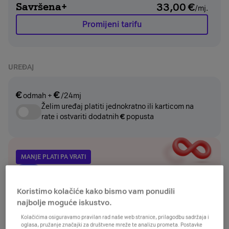
Savršena+
33,00
€
/mj.
Promijeni tarifu
UREĐAJ
€
€
odmah
+
/24mj
Želim uređaj platiti jednokratno ili karticom na
rate i ostvariti dodatnih
€
popusta
MANJE PLATI PA VRATI
€
Plati
manje
Danas plati manje, a za dvije godine odaberi želiš li:
Koristimo kolačiće kako bismo vam ponudili
vratiti uređaj u A1 ili
najbolje moguće iskustvo.
zadržati uređaj i platiti
€
.
Kolačićima osiguravamo pravilan rad naše web stranice, prilagodbu sadržaja i
oglasa, pružanje značajki za društvene mreže te analizu prometa. Postavke