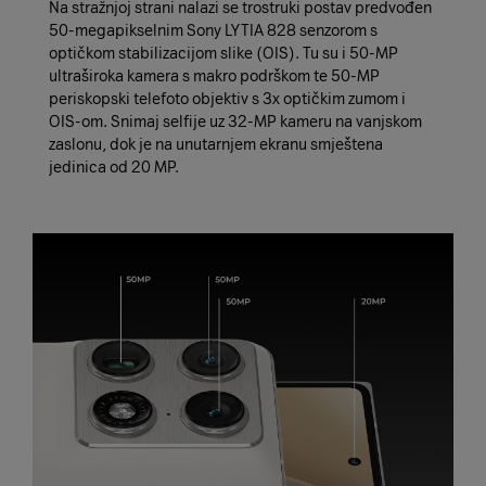
Na stražnjoj strani nalazi se trostruki postav predvođen
50-megapikselnim Sony LYTIA 828 senzorom s
optičkom stabilizacijom slike (OIS). Tu su i 50-MP
ultraširoka kamera s makro podrškom te 50-MP
periskopski telefoto objektiv s 3x optičkim zumom i
OIS-om. Snimaj selfije uz 32-MP kameru na vanjskom
zaslonu, dok je na unutarnjem ekranu smještena
jedinica od 20 MP.