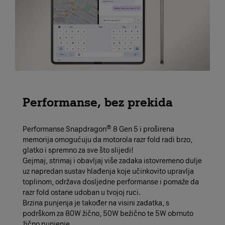
Performanse, bez prekida
Performanse Snapdragon® 8 Gen 5 i proširena
memorija omogućuju da motorola razr fold radi brzo,
glatko i spremno za sve što slijedi!
Gejmaj, strimaj i obavljaj više zadaka istovremeno dulje
uz napredan sustav hlađenja koje učinkovito upravlja
toplinom, održava dosljedne performanse i pomaže da
razr fold ostane udoban u tvojoj ruci.
Brzina punjenja je također na visini zadatka, s
podrškom za 80W žično, 50W bežično te 5W obrnuto
žično punjenje.