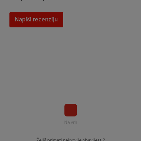
Napiši recenziju
Na vrh
Želiš primati najnovije obavijesti?