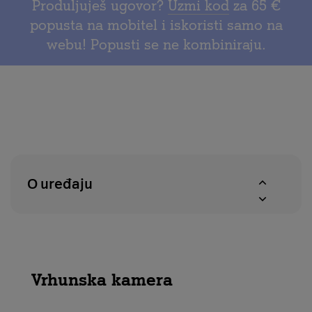
za
Produljuješ ugovor?
Uzmi kod
za 65 €
na
provjeru
popusta na mobitel i iskoristi samo na
povrat
dostupnosti
webu! Popusti se ne kombiniraju.
u
proizvoda
roku
u
od
A1
14
centrima
dana
O uređaju
Vrhunska kamera