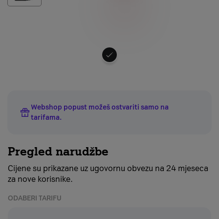
Odaberite
boju
uređaja
Webshop popust možeš ostvariti samo na
tarifama
.
Pregled narudžbe
Cijene su prikazane uz ugovornu obvezu na 24 mjeseca
za nove korisnike.
ODABERI TARIFU