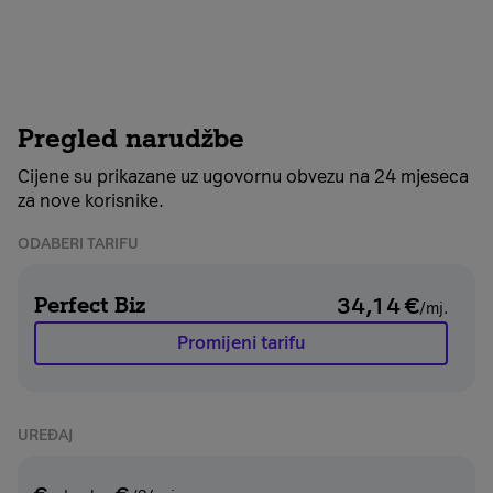
Pregled narudžbe
Cijene su prikazane uz ugovornu obvezu na 24 mjeseca
za nove korisnike.
ODABERI TARIFU
Perfect Biz
34,14
€
/mj.
Promijeni tarifu
UREĐAJ