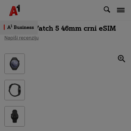
Svi uređaji
Huawei Watch 5 46mm crni eSIM
1
A
Business
Napiši recenziju