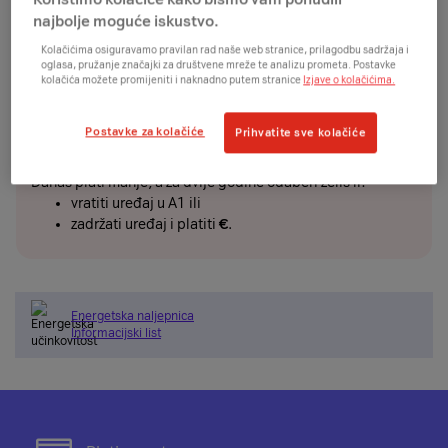
€
€
odmah
+
/24mj
najbolje moguće iskustvo.
Želim uređaj platiti jednokratno ili karticom na
rate i ostvariti dodatnih
€
popusta
Kolačićima osiguravamo pravilan rad naše web stranice, prilagodbu sadržaja i
oglasa, pružanje značajki za društvene mreže te analizu prometa. Postavke
kolačića možete promijeniti i naknadno putem stranice
Izjave o kolačićima.
MANJE PLATI PA VRATI
Postavke za kolačiće
Prihvatite sve kolačiće
€
Plati
manje
Danas plati manje, a za dvije godine odaberi želiš li:
vratiti uređaj u A1 ili
zadržati uređaj i platiti
€
.
Energetska naljepnica
Informacijski list