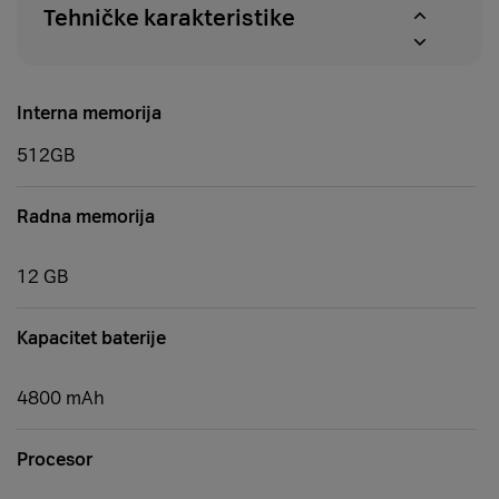
dana
Tehničke karakteristike
Interna memorija
512GB
Radna memorija
12 GB
Kapacitet baterije
4800 mAh
Procesor