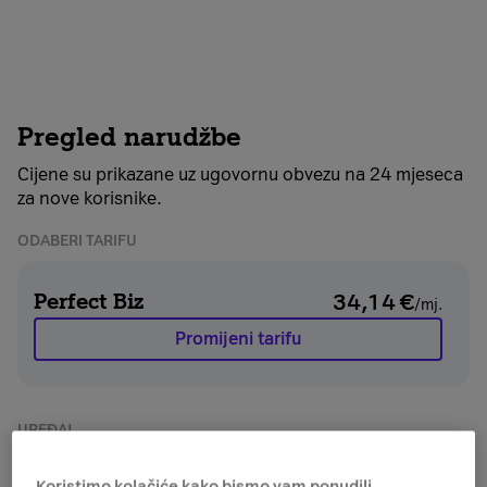
Pregled narudžbe
Cijene su prikazane uz ugovornu obvezu na 24 mjeseca
za nove korisnike.
ODABERI TARIFU
Perfect Biz
34,14
€
/mj.
Promijeni tarifu
UREĐAJ
Koristimo kolačiće kako bismo vam ponudili