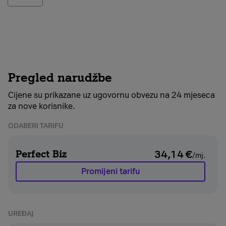
Pregled narudžbe
Cijene su prikazane uz ugovornu obvezu na 24 mjeseca
za nove korisnike.
ODABERI TARIFU
Perfect Biz
34,14
€
/mj.
Promijeni tarifu
UREĐAJ