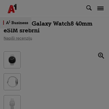
Svi uređaji
Samsung Galaxy Watch8 40mm
1
A
Business
eSIM srebrni
Napiši recenziju