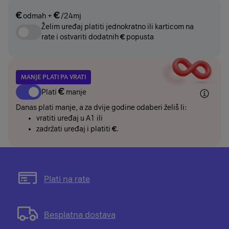
€
€
odmah
+
/24mj
Želim uređaj platiti jednokratno ili karticom na
rate i ostvariti dodatnih
€
popusta
MANJE PLATI PA VRATI
€
Plati
manje
Danas plati manje, a za dvije godine odaberi želiš li:
vratiti uređaj u A1 ili
zadržati uređaj i platiti
€
.
Otvorit
Plati na rate
će
se
modal
Otvorit
Besplatna dostava
s
će