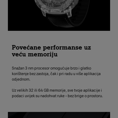
Povećane performanse uz
veću memoriju
Snažan 3 nm procesor omogućuje brzo i glatko
korištenje bez zastoja, čak i pri radu u više aplikacija
odjednom.
Uz velikih 32 ili 64 GB memorije, sve tvoje aplikacije i
podaci uvijek su nadohvat ruke – bez brige o prostoru.