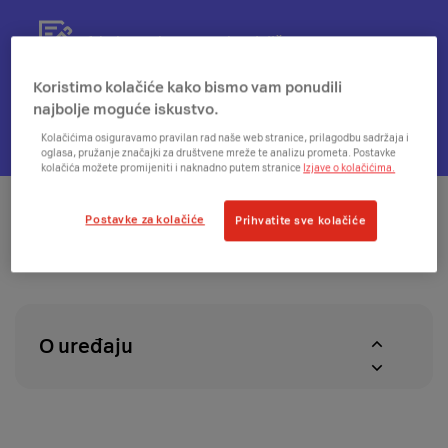
informacijama
se
o
modal
Otvorit
14 dana da se predomisliš
mogućnosti
s
će
plaćanja
informacijama
se
Koristimo kolačiće kako bismo vam ponudili
na
o
modal
najbolje moguće iskustvo.
Otvorit
Dostupnost u A1 centrima
rate
besplatnoj
s
će
Kolačićima osiguravamo pravilan rad naše web stranice, prilagodbu sadržaja i
dostavi
informacijama
se
oglasa, pružanje značajki za društvene mreže te analizu prometa. Postavke
kolačića možete promijeniti i naknadno putem stranice
Izjave o kolačićima.
o
modal
pravu
za
na
provjeru
Postavke za kolačiće
Prihvatite sve kolačiće
povrat
dostupnosti
u
proizvoda
roku
u
od
A1
14
centrima
O uređaju
dana