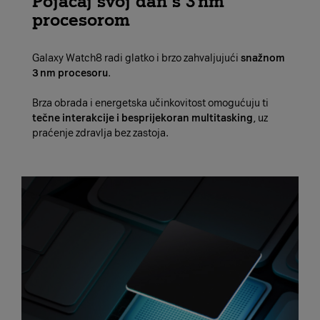
Pojačaj svoj dan s 3 nm
procesorom
Galaxy Watch8 radi glatko i brzo zahvaljujući
snažnom
3 nm procesoru
.
Brza obrada i energetska učinkovitost omogućuju ti
tečne interakcije i besprijekoran multitasking
, uz
praćenje zdravlja bez zastoja.