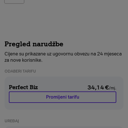
Pregled narudžbe
Cijene su prikazane uz ugovornu obvezu na 24 mjeseca
za nove korisnike.
ODABERI TARIFU
Perfect Biz
34,14
€
/mj.
Promijeni tarifu
UREĐAJ