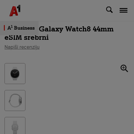
Svi uređaji
Samsung Galaxy Watch8 44mm
1
A
Business
eSIM srebrni
Napiši recenziju