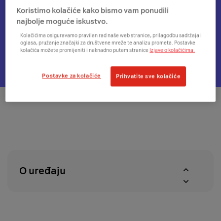
informacijama
se
Koristimo kolačiće kako bismo vam ponudili
o
modal
Otvorit
14 dana da se predomisliš
najbolje moguće iskustvo.
mogućnosti
s
će
Kolačićima osiguravamo pravilan rad naše web stranice, prilagodbu sadržaja i
plaćanja
informacijama
se
oglasa, pružanje značajki za društvene mreže te analizu prometa. Postavke
na
o
kolačića možete promijeniti i naknadno putem stranice
Izjave o kolačićima.
modal
Otvorit
Dostupnost u A1 centrima
rate
besplatnoj
s
će
dostavi
informacijama
se
Postavke za kolačiće
Prihvatite sve kolačiće
o
modal
pravu
za
na
provjeru
povrat
dostupnosti
u
proizvoda
roku
u
od
A1
14
centrima
O uređaju
dana