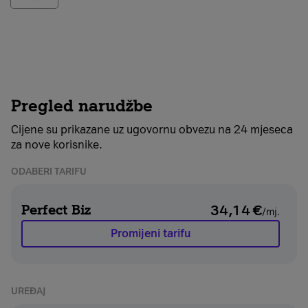
Pregled narudžbe
Cijene su prikazane uz ugovornu obvezu na 24 mjeseca
za nove korisnike.
ODABERI TARIFU
Perfect Biz
34,14
€
/mj.
Promijeni tarifu
UREĐAJ