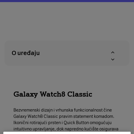
o
modal
pravu
za
na
provjeru
povrat
dostupnosti
u
proizvoda
roku
u
od
A1
14
centrima
O uređaju
dana
Galaxy Watch8 Classic
Bezvremenski dizajn i vrhunska funkcionalnost čine
Galaxy Watch8 Classic pravim statement komadom.
Ikonični rotirajući prsten i Quick Button omogućuju
intuitivno upravljanje, dok napredno kućište osigurava