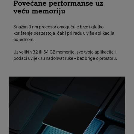
Povećane performanse uz
veću memoriju
Snažan 3 nm procesor omogućuje brzo i glatko
korištenje bez zastoja, čak i pri radu u više aplikacija
odjednom.
Uz velikih 32 ili 64 GB memorije, sve tvoje aplikacije i
podaci uvijek su nadohvat ruke – bez brige o prostoru.