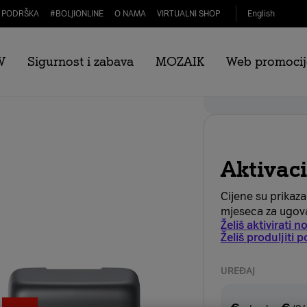
PODRŠKA
#
BOLJIONLINE
O NAMA
VIRTUALNI SHOP
English
V
Sigurnost i zabava
MOZAIK
Web promocij
20
Webshop popust
Aktivac
Cijene su prikaz
mjeseca za ugova
Želiš aktivirati 
Želiš produljiti
UREĐAJ