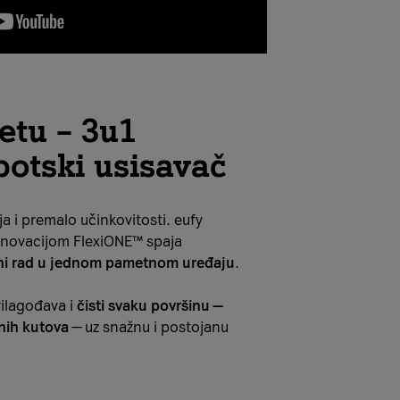
jetu – 3u1
botski usisavač
a i premalo učinkovitosti. eufy
inovacijom FlexiONE™ spaja
učni rad u jednom pametnom uređaju
.
rilagođava i
čisti svaku površinu —
nih kutova
— uz snažnu i postojanu