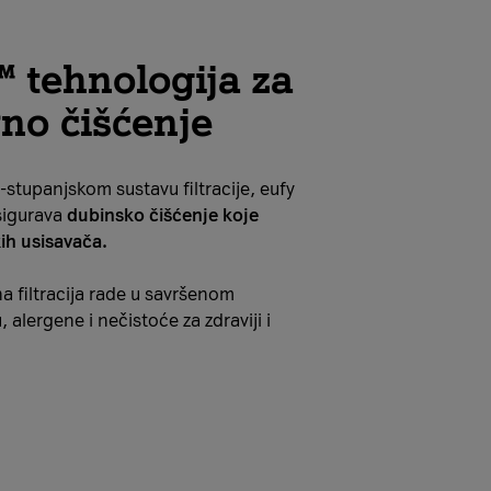
 tehnologija za
no čišćenje
stupanjskom sustavu filtracije, eufy
sigurava
dubinsko čišćenje koje
ih usisavača.
a filtracija rade u savršenom
, alergene i nečistoće za zdraviji i