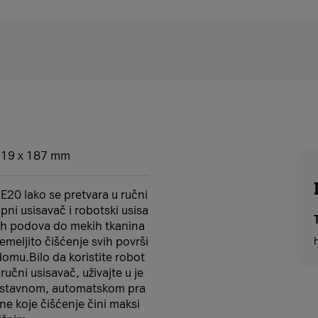
.19 x 187 mm
E20 lako se pretvara u ručni
pni usisavač i robotski usisa
ih podova do mekih tkanina
meljito čišćenje svih površi
omu.Bilo da koristite robot
i ručni usisavač, uživajte u je
stavnom, automatskom pra
ne koje čišćenje čini maksi