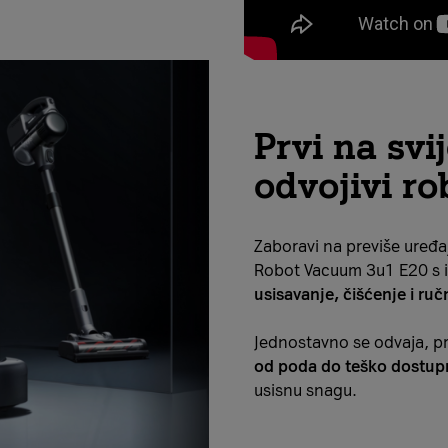
Prvi na svi
odvojivi ro
Zaboravi na previše uređaj
Robot Vacuum 3u1 E20 s 
usisavanje, čišćenje i r
Jednostavno se odvaja, p
od poda do teško dostup
usisnu snagu.