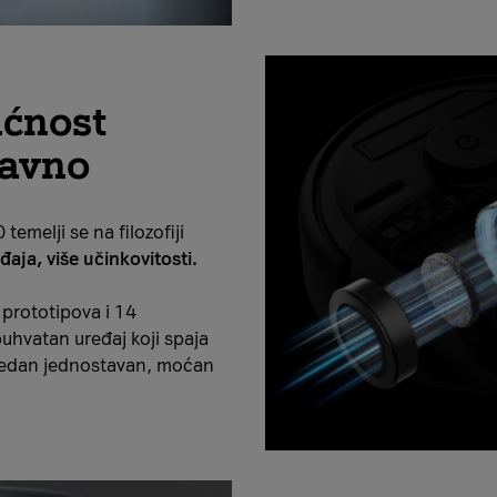
ćnost
tavno
emelji se na filozofiji
aja, više učinkovitosti.
 prototipova i 14
uhvatan uređaj koji spaja
u jedan jednostavan, moćan