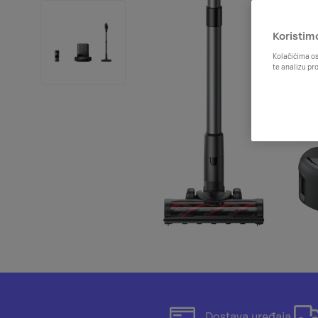
Koristim
Kolačićima os
te analizu pr
Otvorit
Dostava uređaja