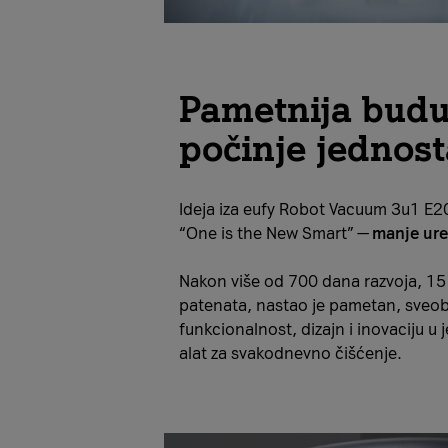
Pametnija budu
počinje jednos
Ideja iza eufy Robot Vacuum 3u1 E20 t
“One is the New Smart” —
manje uređ
Nakon više od 700 dana razvoja, 15
patenata, nastao je pametan, sveob
funkcionalnost, dizajn i inovaciju 
alat za svakodnevno čišćenje.