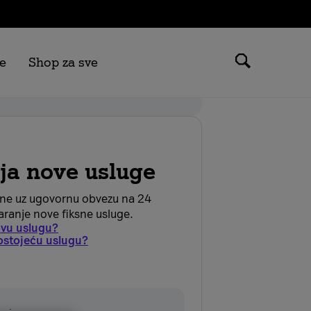
e
Shop za sve
 možeš ostvariti samo na tarifama
.
ija nove usluge
ane uz ugovornu obvezu na 24
ranje nove fiksne usluge.
novu uslugu?
 postojeću uslugu?