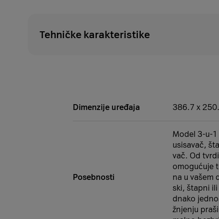
Tehničke karakteristike
Dimenzije uređaja
386.7 x 250
Model 3-u-1 
usisavač, šta
vač. Od tvrd
omogućuje te
Posebnosti
na u vašem d
ski, štapni il
dnako jedno
žnjenju praši