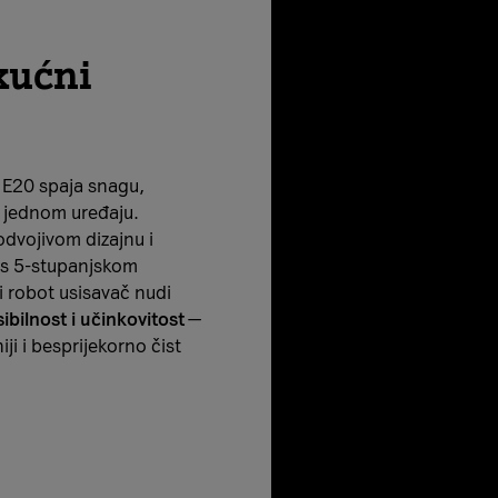
kućni
E20 spaja snagu,
u jednom uređaju.
odvojivom dizajnu i
 s 5-stupanjskom
i robot usisavač nudi
ibilnost i učinkovitost
—
ji i besprijekorno čist