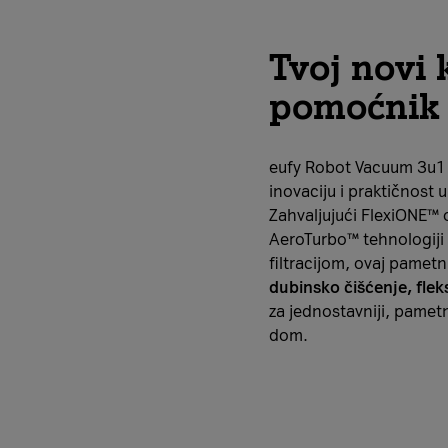
Tvoj novi 
pomoćnik
eufy Robot Vacuum 3u1 
inovaciju i praktičnost 
Zahvaljujući FlexiONE™ 
AeroTurbo™ tehnologiji
filtracijom, ovaj pametn
dubinsko čišćenje, fleks
za jednostavniji, pametni
dom.