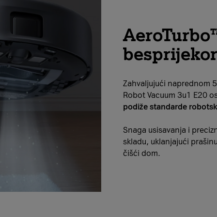
AeroTurbo™
besprijekor
Zahvaljujući naprednom 5-
Robot Vacuum 3u1 E20 o
podiže standarde robotsk
Snaga usisavanja i precizn
skladu, uklanjajući prašinu
čišći dom.