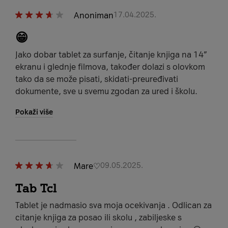
Anoniman
17.04.2025.
😁
Jako dobar tablet za surfanje, čitanje knjiga na 14”
ekranu i glednje filmova, također dolazi s olovkom
tako da se može pisati, skidati-preuređivati
dokumente, sve u svemu zgodan za ured i školu.
Pokaži više
Mare♡
09.05.2025.
Tab Tcl
Tablet je nadmasio sva moja ocekivanja . Odlican za
citanje knjiga za posao ili skolu , zabiljeske s