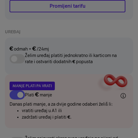
Promijeni tarifu
UREĐAJ
€
€
odmah
+
/24mj
Želim uređaj platiti jednokratno ili karticom na
rate i ostvariti dodatnih
€
popusta
MANJE PLATI PA VRATI
€
Plati
manje
Danas plati manje, a za dvije godine odaberi želiš li:
vratiti uređaj u A1 ili
zadržati uređaj i platiti
€
.