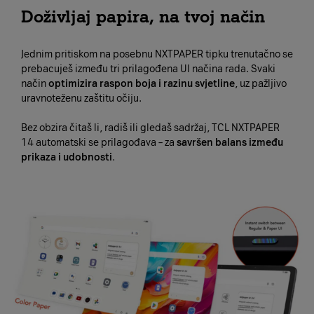
Doživljaj papira, na tvoj način
Jednim pritiskom na posebnu NXTPAPER tipku trenutačno se
prebacuješ između tri prilagođena UI načina rada. Svaki
način
optimizira raspon boja i razinu svjetline
, uz pažljivo
uravnoteženu zaštitu očiju.
Bez obzira čitaš li, radiš ili gledaš sadržaj, TCL NXTPAPER
14 automatski se prilagođava – za
savršen balans između
prikaza i udobnosti
.