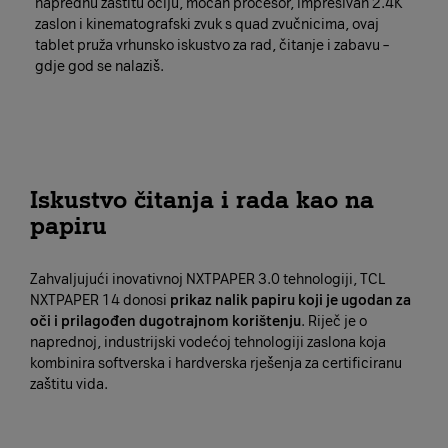
naprednu zaštitu očiju, moćan procesor, impresivan 2.4K
zaslon i kinematografski zvuk s quad zvučnicima, ovaj
tablet pruža vrhunsko iskustvo za rad, čitanje i zabavu –
gdje god se nalaziš.
Iskustvo čitanja i rada kao na
papiru
Zahvaljujući inovativnoj NXTPAPER 3.0 tehnologiji, TCL
NXTPAPER 14 donosi
prikaz nalik papiru koji je ugodan za
oči i prilagođen dugotrajnom korištenju
. Riječ je o
naprednoj, industrijski vodećoj tehnologiji zaslona koja
kombinira softverska i hardverska rješenja za certificiranu
zaštitu vida.