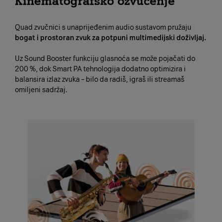
Kinematografsko ozvučenje
Quad zvučnici s unaprijeđenim audio sustavom pružaju
bogat i prostoran zvuk za potpuni multimedijski doživljaj.
Uz Sound Booster funkciju glasnoća se može pojačati do
200 %, dok Smart PA tehnologija dodatno optimizira i
balansira izlaz zvuka – bilo da radiš, igraš ili streamaš
omiljeni sadržaj.