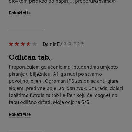
olovkom pise kao po papiru... preporuka svima😀
Pokaži više
Damir E.
03.08.2025.
Odličan tab..
Preporučujem ga učenicima i studentima umjesto
pisanja u bilježnicu. A1 ga nudi po stvarno
povoljnoj cijeni. Ogroman IPS zaslon sa anti-glare
slojem, predivne boje, solidan zvuk. Uz uređaj dolazi
i zaštitna futrola za tab i e-Pen koju će magnet na
tabu odlično držati. Moja ocjena 5/5.
Pokaži više