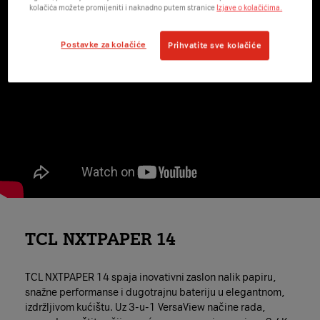
kolačića možete promijeniti i naknadno putem stranice
Izjave o kolačićima.
Postavke za kolačiće
Prihvatite sve kolačiće
TCL NXTPAPER 14
TCL NXTPAPER 14 spaja inovativni zaslon nalik papiru,
snažne performanse i dugotrajnu bateriju u elegantnom,
izdržljivom kućištu. Uz 3-u-1 VersaView načine rada,