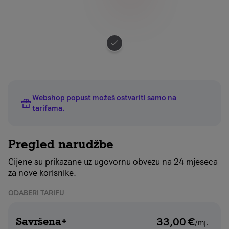
Odaberite
boju
uređaja
Webshop popust možeš ostvariti samo na
tarifama
.
Pregled narudžbe
Cijene su prikazane uz ugovornu obvezu na 24 mjeseca
za nove korisnike.
ODABERI TARIFU
Savršena+
33,00
€
/mj.