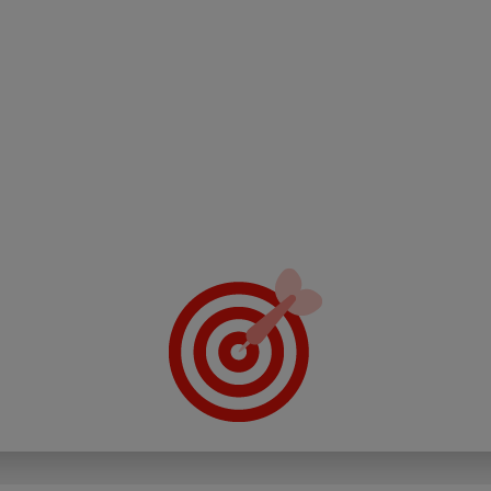
• Poveća
• Podizanje svjesnosti međ
• Smanjenje rizika i razlika u zašti