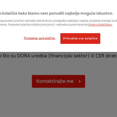
o kolačiće kako bismo vam ponudili najbolje moguće iskustvo.
iguravamo pravilan rad naše web stranice, prilagodbu sadržaja i oglasa, pružanje značajki za
ometa. Postavke kolačića možete promijeniti i naknadno putem stranice
Izjave o kolačićima.
NIS2 Direktiva
Postavke za kolačiće
Prihvatite sve kolačiće
sigurnosti EU, ali istovremeno i samo jedan akt u paket
što su DORA uredba (financijski sektor) ili CER direkti
Kontaktirajte me