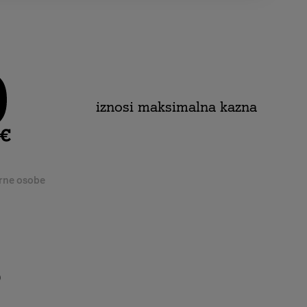
iznosi maksimalna kazna
orne osobe
?