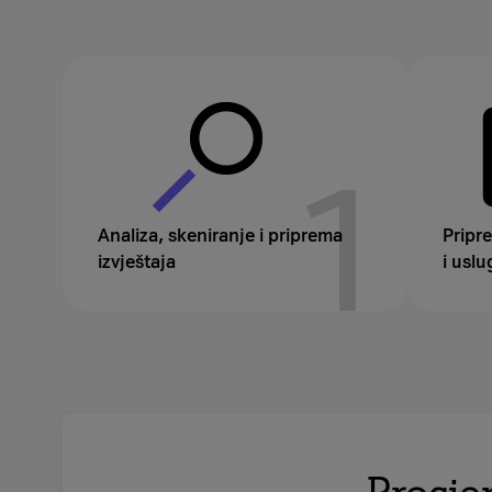
1
Analiza, skeniranje i priprema
Pripr
izvještaja
i uslu