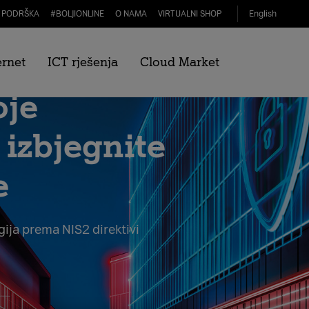
PODRŠKA
#
BOLJIONLINE
O NAMA
VIRTUALNI SHOP
English
ernet
ICT rješenja
Cloud Market
oje
 izbjegnite
e
ija prema NIS2 direktivi