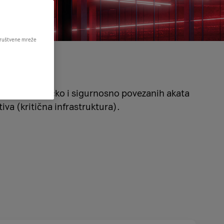
 društvene mreže
u EU kibernetičko i sigurnosno povezanih akata
va (kritična infrastruktura).