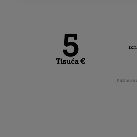
iz
Kazne se 