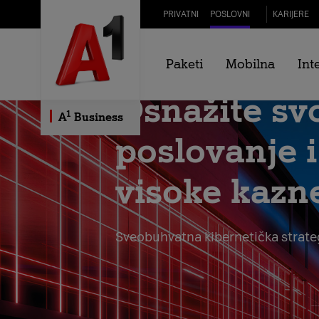
Skip to Main Content
PRIVATNI
POSLOVNI
KARIJERE
Paketi
Mobilna
Int
Osnažite sv
1
A
Business
poslovanje i
visoke kazn
Sveobuhvatna kibernetička strateg