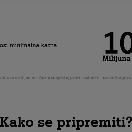
nosi minimalna kazna
odnose na Ključne i Važne subjekte, pravni subjekt i fizičke/odgov
Kako se pripremiti