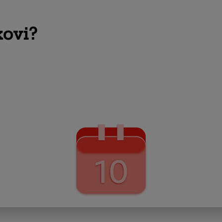
kovi?
Obavijest o kategorizaciji do 17.4.2025., a potpun
U roku od 30 dana tvrtke moraju izvještav