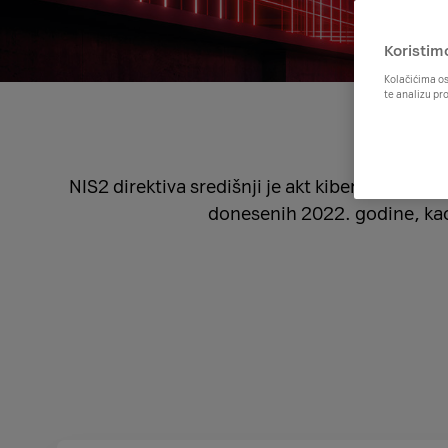
Koristim
Kolačićima os
te analizu pr
NIS2 direktiva središnji je akt kibernetičke 
donesenih 2022. godine, kao 